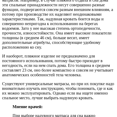
матрасов. Например, в случае пляжного отдыха и сна дома
эти спальные принадлежности несут совершенно разные
функции, подвергаются совсем разным внешним влияниям, а
потому при производстве их наделяют неодинаковыми
характеристиками. Так, надувная кровать боится воды и
совершенно непригодна к использованию на берегах
водоемов. Зато у нее высокая степень ортопедичности,
прочности, износостойкости. Она имеет высокие показатели
толщины (в среднем 46 см), больше весит, имеет
дополнительные атрибуты, способствующие удобному
расположению ко сну.
И наоборот, пляжное изделие не предназначено для
постоянного использования, потому быстро приходит в
негодность, если на нем спать дома. Его толщина в среднем
составляет 23 см, оно более компактно и совсем не учитывает
анатомических особенностей тела человека.
Существуют универсальные матрасы, но при их покупке надо
внимательно изучать инструкцию, чтобы понимать, где и как
их можно эксплуатировать. Однако если вы ищете именно
спальное место, лучше выбрать надувную кровать.
Мнение врачей:
При выборе надувного матраса для сна важно