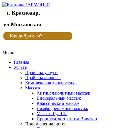
г. Краснодар,
Клиника
ул.Московская
"Новая
Как добраться?
жизнь"
Меню
Клиника
"Новая
Главная
жизнь"
Услуги
Прайс на услуги
Прайс на анализы
Комплексная диагностика
Массаж
Антицеллюлитный массаж
Висцеральный массаж
Классический массаж
Лимфодренажный массаж
Массаж Гуа-Ша
Пропитка экстрактом Виватон
Прием специалистов