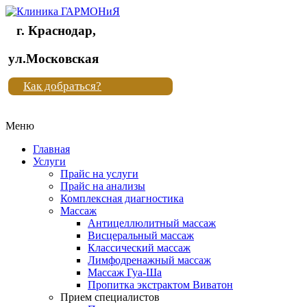
г. Краснодар,
Клиника
ул.Московская
"Новая
Как добраться?
жизнь"
Меню
Клиника
"Новая
Главная
жизнь"
Услуги
Прайс на услуги
Прайс на анализы
Комплексная диагностика
Массаж
Антицеллюлитный массаж
Висцеральный массаж
Классический массаж
Лимфодренажный массаж
Массаж Гуа-Ша
Пропитка экстрактом Виватон
Прием специалистов