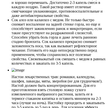
и хорошо перемешать. Достаточно 2-3 капель смеси в
каждую ноздрю. Такой раствор имеет отличные
смягчающие увлажняющие, противовоспалительные и
даже антибактериальные свойства.
Сок алоэ или каланхоэ с медом. Не только быстро
снимает воспаление на задней стенке горла, но еще и
способствует заживлению ранок и микротрещин, если
такие присутствуют на раздраженной слизистой.
Способен убрать боль горла и даже лечить раннюю
стадию бронхита. Сок каланхоэ прекрасно снимает
заложенность носа, так как вызывает рефлекторное
чихание. Готовить его надо непосредственно перед
применением, чтобы сохранились все полезные
свойства. Свежевыжатый сок смешать с медом в равных
количествах и закапать по 3-5 капель.
Настои лекарственных трав: ромашки, календулы,
шалфея, лаванды, мяты, зверобоя (не для грудничков!).
Настой должен быть концентрированным. Для его
приготовления взять столовую ложку сухого
измельченного выбранного растения, залить ее в
термосе стаканом кипятка и оставить минимум на 2-3
часа (лучше на ночь). Настойку процедить и закапывать
по 3-5 капель до 5 раз в день. Для усиления эффекта