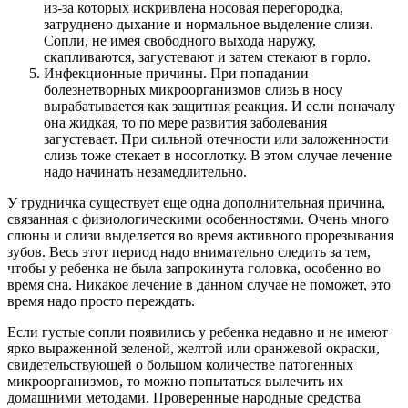
из-за которых искривлена носовая перегородка,
затруднено дыхание и нормальное выделение слизи.
Сопли, не имея свободного выхода наружу,
скапливаются, загустевают и затем стекают в горло.
Инфекционные причины. При попадании
болезнетворных микроорганизмов слизь в носу
вырабатывается как защитная реакция. И если поначалу
она жидкая, то по мере развития заболевания
загустевает. При сильной отечности или заложенности
слизь тоже стекает в носоглотку. В этом случае лечение
надо начинать незамедлительно.
У грудничка существует еще одна дополнительная причина,
связанная с физиологическими особенностями. Очень много
слюны и слизи выделяется во время активного прорезывания
зубов. Весь этот период надо внимательно следить за тем,
чтобы у ребенка не была запрокинута головка, особенно во
время сна. Никакое лечение в данном случае не поможет, это
время надо просто переждать.
Если густые сопли появились у ребенка недавно и не имеют
ярко выраженной зеленой, желтой или оранжевой окраски,
свидетельствующей о большом количестве патогенных
микроорганизмов, то можно попытаться вылечить их
домашними методами. Проверенные народные средства