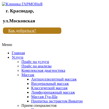
г. Краснодар,
Клиника
ул.Московская
"Новая
Как добраться?
жизнь"
Меню
Клиника
"Новая
Главная
жизнь"
Услуги
Прайс на услуги
Прайс на анализы
Комплексная диагностика
Массаж
Антицеллюлитный массаж
Висцеральный массаж
Классический массаж
Лимфодренажный массаж
Массаж Гуа-Ша
Пропитка экстрактом Виватон
Прием специалистов