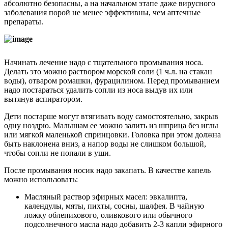
абсолютно безопасны, а на начальном этапе даже вирусного
заболевания порой не менее эффективны, чем аптечные
препараты.
Начинать лечение надо с тщательного промывания носа.
Делать это можно раствором морской соли (1 ч.л. на стакан
воды), отваром ромашки, фурацилином. Перед промыванием
надо постараться удалить сопли из носа выдув их или
вытянув аспиратором.
Дети постарше могут втягивать воду самостоятельно, закрыв
одну ноздрю. Малышам ее можно залить из шприца без иглы
или мягкой маленькой спринцовки. Головка при этом должна
быть наклонена вниз, а напор воды не слишком большой,
чтобы сопли не попали в уши.
После промывания носик надо закапать. В качестве капель
можно использовать:
Масляный раствор эфирных масел: эвкалипта,
календулы, мяты, пихты, сосны, шалфея. В чайную
ложку облепихового, оливкового или обычного
подсолнечного масла надо добавить 2-3 капли эфирного