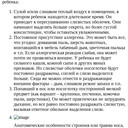
ребенка:
Сухой и/или слишком теплый воздух в помещении, в
котором ребенок находится длительное время. Он
приводит к пересушиванию слизистых оболочек. Они
начинают выделять больше секрета, но более густой
консистенции, чтобы оставаться увлажненными.
Постоянное присутствие аллергена. Это может быть все,
что угодно: домашняя пыль, шерсть животных,
впитавшийся в мебель табачный дым, цветочная пыльца
и т.п. Если аллергическая реакция слабая, она может
почти не проявляться внешне. У ребенка не будет
сильного кашля, кожной сыпи и других явных
признаков. Но слизистые оболочки носоглотки будут
постоянно раздражены, соплей и слизи выделится
больше. Сюда же можно отнести и раздражающие
внешние факторы – дым, слишком резкие запахи и т.п.
Попавший в нос или носоглотку посторонний мелкий
предмет (как вариант – крупинки, песчинки, комочки
пыли, шерстинки). Он может практически не затруднять
дыхание, но все равно постоянно раздражать слизистую,
вызывая ответное обильное выделения слизи.
Анатомические особенности строения или травма носа,