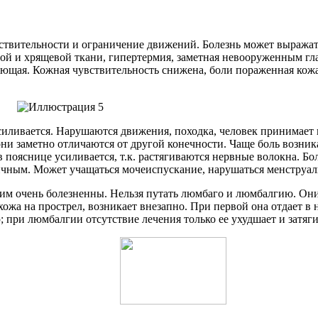
ствительности и ограничение движений. Болезнь может выража
ной и хрящевой ткани, гипертермия, заметная невооруженным гл
еляющая. Кожная чувствительность снижена, боли пораженная ко
усиливается. Нарушаются движения, походка, человек принима
ни заметно отличаются от другой конечности. Чаще боль возника
в пояснице усиливается, т.к. растягиваются нервные волокна. Б
ичным. Может учащаться мочеиспускание, нарушаться менструал
 очень болезненны. Нельзя путать люмбаго и люмбалгию. Они 
ожа на прострел, возникает внезапно. При первой она отдает в н
; при люмбалгии отсутствие лечения только ее ухудшает и затяги