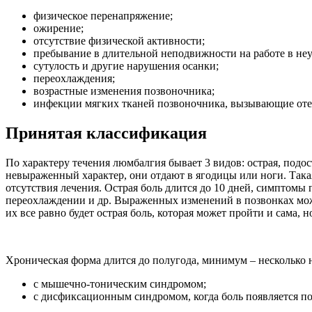
физическое перенапряжение;
ожирение;
отсутствие физической активности;
пребывание в длительной неподвижности на работе в неу
сутулость и другие нарушения осанки;
переохлаждения;
возрастные изменения позвоночника;
инфекции мягких тканей позвоночника, вызывающие отек
Принятая классификация
По характеру течения люмбалгия бывает 3 видов: острая, подо
невыраженный характер, они отдают в ягодицы или ноги. Такая
отсутствия лечения. Острая боль длится до 10 дней, симптом
переохлаждении и др. Выраженных изменений в позвонках може
их все равно будет острая боль, которая может пройти и сама, 
Хроническая форма длится до полугода, минимум – несколько 
с мышечно-тоническим синдромом;
с дисфиксационным синдромом, когда боль появляется по