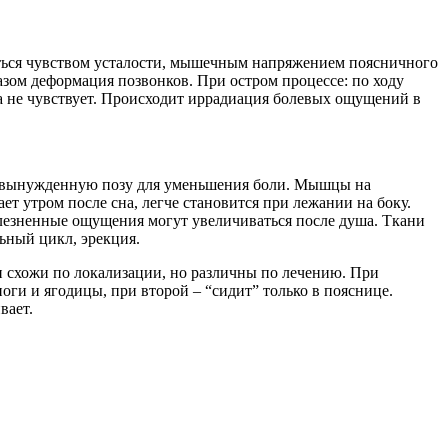
ться чувством усталости, мышечным напряжением поясничного
азом деформация позвонков. При остром процессе: по ходу
жа не чувствует. Происходит иррадиация болевых ощущений в
ет вынужденную позу для уменьшения боли. Мышцы на
ет утром после сна, легче становится при лежании на боку.
олезненные ощущения могут увеличиваться после душа. Ткани
ьный цикл, эрекция.
схожи по локализации, но различны по лечению. При
оги и ягодицы, при второй – “сидит” только в пояснице.
вает.