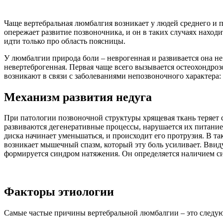
Чаще вертебральная люмбалгия возникает у людей среднего и по
опережает развитие позвоночника, и он в таких случаях находи
идти только про область поясницы.
У люмбалгии природа боли – неврогенная и развивается она не
невертеброгенная. Первая чаще всего вызывается остеохондроз
возникают в связи с заболеваниями непозвоночного характера:
Механизм развития недуга
При патологии позвоночной структуры хрящевая ткань теряет 
развиваются дегенеративные процессы, нарушается их питание;
диска начинает уменьшаться, и происходит его протрузия. В т
возникает мышечный спазм, который эту боль усиливает. Ввид
формируется синдром натяжения. Он определяется наличием с
Факторы этиологии
Самые частые причины вертебральной люмбалгии – это следу