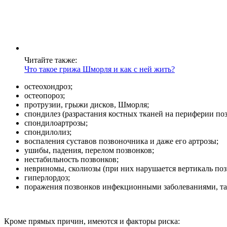
Читайте также:
Что такое грижа Шморля и как с ней жить?
остеохондроз;
остеопороз;
протрузии, грыжи дисков, Шморля;
спондилез (разрастания костных тканей на периферии поз
спондилоартрозы;
спондилолиз;
воспаления суставов позвоночника и даже его артрозы;
ушибы, падения, перелом позвонков;
нестабильность позвонков;
невриномы, сколиозы (при них нарушается вертикаль поз
гиперлордоз;
поражения позвонков инфекционными заболеваниями, так
Кроме прямых причин, имеются и факторы риска: