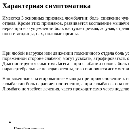
Характерная симптоматика
Имеются 3 основных признака люмбалгии: боль, снижение чув
отдела. Кроме этих признаков, развивается воспаление мышеч
нерва при его ущемлении боль наступает резкая, жгучая, стр
ноги и ягодицы, пах, половые органы.
При любой нагрузке или движении поясничного отдела боль 
пораженной стороне слабеют, могут усыхать, атрофироваться, о
Диагностируется симптом Ласега – при сгибании головы боль 
паравертебральные нередко отечны, тело становится асимметр
Напряженные спазмированные мышцы при прикосновении к ним
люмбалгии боль нарастает постепенно, а при люмбаго – она пох
Люмбаго не требует лечения, часто проходит само через неделю
Читайте также: