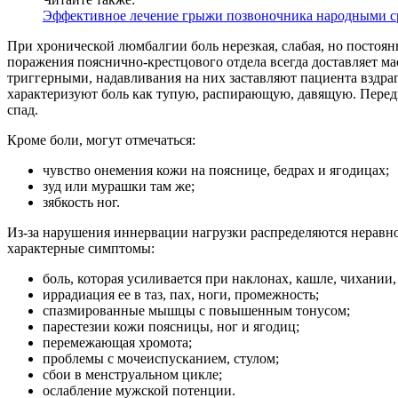
Эффективное лечение грыжи позвоночника народными с
При хронической люмбалгии боль нерезкая, слабая, но постоя
поражения пояснично-крестцового отдела всегда доставляет ма
триггерными, надавливания на них заставляют пациента вздра
характеризуют боль как тупую, распирающую, давящую. Передв
спад.
Кроме боли, могут отмечаться:
чувство онемения кожи на пояснице, бедрах и ягодицах;
зуд или мурашки там же;
зябкость ног.
Из-за нарушения иннервации нагрузки распределяются неравно
характерные симптомы:
боль, которая усиливается при наклонах, кашле, чихании,
иррадиация ее в таз, пах, ноги, промежность;
спазмированные мышцы с повышенным тонусом;
парестезии кожи поясницы, ног и ягодиц;
перемежающая хромота;
проблемы с мочеиспусканием, стулом;
сбои в менструальном цикле;
ослабление мужской потенции.