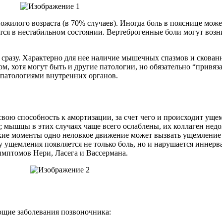
жилого возраста (в 70% случаев). Иногда боль в пояснице может 
тся в нестабильном состоянии. Вертеброгенные боли могут возни
 сразу. Характерно для нее наличие мышечных спазмов и скованн
ом, хотя могут быть и другие патологии, но обязательно “привяз
 патологиями внутренних органов.
свою способность к амортизации, за счет чего и происходит у
 мышцы в этих случаях чаще всего ослаблены, их коллаген недоп
акие моменты одно неловкое движение может вызвать ущемление 
у ущемления появляется не только боль, но и нарушается иннер
имптомов Нери, Ласега и Вассермана.
ющие заболевания позвоночника: