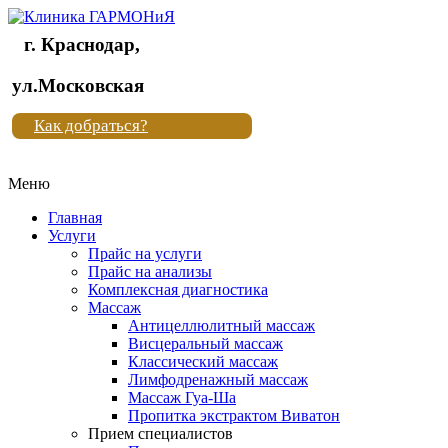
г. Краснодар,
Клиника
ул.Московская
"Новая
Как добраться?
жизнь"
Меню
Клиника
"Новая
Главная
жизнь"
Услуги
Прайс на услуги
Прайс на анализы
Комплексная диагностика
Массаж
Антицеллюлитный массаж
Висцеральный массаж
Классический массаж
Лимфодренажный массаж
Массаж Гуа-Ша
Пропитка экстрактом Виватон
Прием специалистов