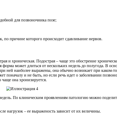
добной для позвоночника позе;
, по причине которого происходит сдавливание нервов.
страя и хроническая. Подострая – чаще это обострение хрониче
 форма может длиться от нескольких недель до полугода. В осн
ы при ней наиболее выражены, она обычно возникает при каком-
т поначалу и не быть, но если речь идет о заболевании позвон
но чаще она хронизируется.
недель.
По клиническим проявлениям патологию можно поделит
сле нагрузок – ее выраженость зависит от их величины.