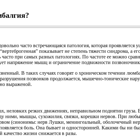
мбалгия?
довольно часто встречающаяся патология, которая проявляется
“вертеброгенная” показывает не степень тяжести синдрома, а ег
 часто при самых разных патологиях. По частоте ее можно сравн
твует напряжение мышц и ограничение подвижности позвоночник
ненный. В таких случаях говорят о хроническом течении люмбал
с разрушения позвонков продолжается, мышечно-тонические нару
нно выраженой.
х, неловких резких движениях, неправильном поднятии груза. В
у ними, мышцы, сухожилия, связки, корешки нервов. При любых 
рвом (синонимы: нерв Лушки, менингеальный, оболочечный нер
 появляется боль. Она бывает и односторонней. Какими бы ни бы
й качество жизни снижается в разы.