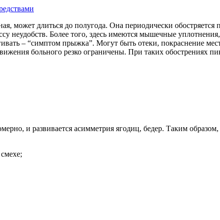
редствами
нная, может длиться до полугода. Она периодически обостряетс
ссу неудобств. Более того, здесь имеются мышечные уплотнения
гивать – “симптом прыжка”. Могут быть отеки, покраснение ме
ижения больного резко ограничены. При таких обострениях пик 
мерно, и развивается асимметрия ягодиц, бедер.
Таким образом,
 смехе;