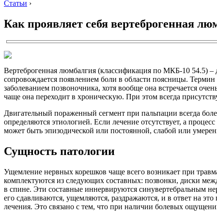
Статьи
›
Как проявляет себя вертеброгенная лю
Вертеброгенная люмбалгия (классификация по МКБ-10 54.5) – 
сопровождается появлением боли в области поясницы. Термин 
заболеванием позвоночника, хотя вообще она встречается очень
чаще она переходит в хроническую. При этом всегда присутс
Двигательный пораженный сегмент при пальпации всегда болез
определяются этиологией. Если лечение отсутствует, а процес
может быть эпизодической или постоянной, слабой или умере
Сущность патологии
Ущемление нервных корешков чаще всего возникает при травма
комплектуются из следующих составных: позвонки, диски межд
в спине. Эти составные иннервируются синувертебральным не
его сдавливаются, ущемляются, раздражаются, и в ответ на это
лечения. Это связано с тем, что при наличии болевых ощущени