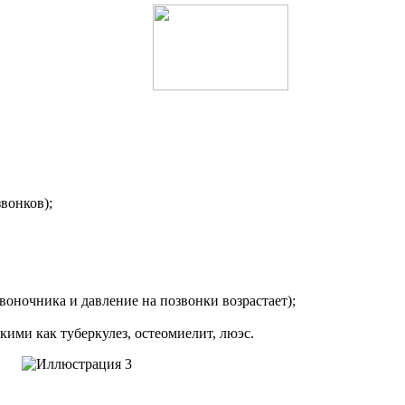
вонков);
воночника и давление на позвонки возрастает);
ими как туберкулез, остеомиелит, люэс.