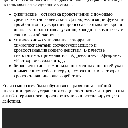
использоваться следующие методы:
физические – остановка кровотечений с помощью
средств местного действия. Для нормализации функций
тромбоцитов и ускорения процесса свертывания крови
используют электрокоагуляцию, холодные компрессы и
токи высокой частоты;
химические – купирование геморрагии
химиопрепаратами сосудосуживающего и
кровоостанавливающего действия. В качестве
гемостатиков применяются «Адреналин», «Эфедрин»,
«Раствор викасола» и т.д.;
биологические – тампонада пораженных полостей уха с
применением губок и турунд, смоченных в растворах
кровоостанавливающего действия.
Если геморрагия была обусловлена развитием гнойной
инфекции, для ее устранения специалист назначит препараты
антибактериального, противоотечного и регенерирующего
действия.