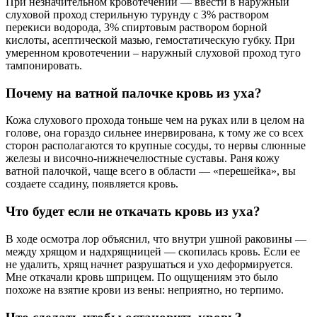
При незначительном кровотечении — ввести в наружный
слуховой проход стерильную турунду с 3% раствором
перекиси водорода, 3% спиртовым раствором борной
кислоты, асептической мазью, гемостатическую губку. При
умеренном кровотечении – наружный слуховой проход туго
тампонировать.
Почему на ватной палочке кровь из уха?
Кожа слухового прохода тоньше чем на руках или в целом на
голове, она гораздо сильнее инервирована, к тому же со всех
сторон располагаются то крупные сосуды, то нервы слюнные
железы и височно-нижнечелюстные суставы. Раня кожу
ватной палочкой, чаще всего в области — «перешейка», вы
создаете ссадину, появляется кровь.
Что будет если не откачать кровь из уха?
В ходе осмотра лор объяснил, что внутри ушной раковины —
между хрящом и надхрящницей — скопилась кровь. Если ее
не удалить, хрящ начнет разрушаться и ухо деформируется.
Мне откачали кровь шприцем. По ощущениям это было
похоже на взятие крови из вены: неприятно, но терпимо.