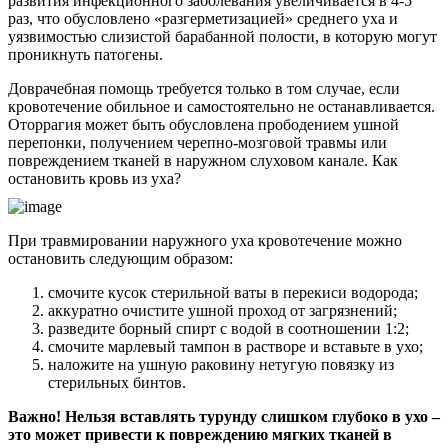
развития инфекционного заболевания увеличивается в 4-5
раз, что обусловлено «разгерметизацией» среднего уха и
уязвимостью слизистой барабанной полости, в которую могут
проникнуть патогены.
Доврачебная помощь требуется только в том случае, если
кровотечение обильное и самостоятельно не останавливается.
Оторрагия может быть обусловлена прободением ушной
перепонки, получением черепно-мозговой травмы или
повреждением тканей в наружном слуховом канале. Как
остановить кровь из уха?
При травмировании наружного уха кровотечение можно
остановить следующим образом:
смочите кусок стерильной ваты в перекиси водорода;
аккуратно очистите ушной проход от загрязнений;
разведите борный спирт с водой в соотношении 1:2;
смочите марлевый тампон в растворе и вставьте в ухо;
наложите на ушную раковину нетугую повязку из
стерильных бинтов.
Важно! Нельзя вставлять турунду слишком глубоко в ухо –
это может привести к повреждению мягких тканей в