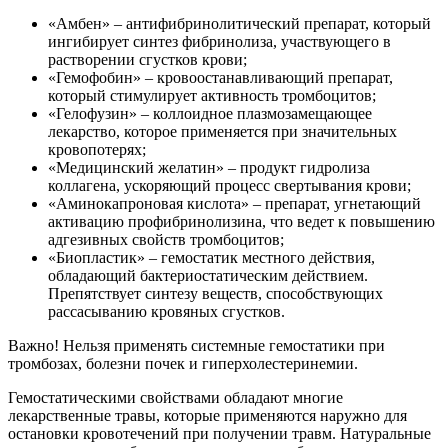
«Амбен» – антифибринолитический препарат, который
ингибирует синтез фибринолиза, участвующего в
растворении сгустков крови;
«Гемофобин» – кровоостанавливающий препарат,
который стимулирует активность тромбоцитов;
«Гелофузин» – коллоидное плазмозамещающее
лекарство, которое применяется при значительных
кровопотерях;
«Медицинский желатин» – продукт гидролиза
коллагена, ускоряющий процесс свертывания крови;
«Аминокапроновая кислота» – препарат, угнетающий
активацию профибринолизина, что ведет к повышению
адгезивных свойств тромбоцитов;
«Биопластик» – гемостатик местного действия,
обладающий бактериостатическим действием.
Препятствует синтезу веществ, способствующих
рассасыванию кровяных сгустков.
Важно! Нельзя применять системные гемостатики при
тромбозах, болезни почек и гиперхолестеринемии.
Гемостатическими свойствами обладают многие
лекарственные травы, которые применяются наружно для
остановки кровотечений при получении травм. Натуральные