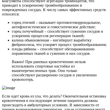
коагулянты способствуют агрегации тромбоцитов, что
приводит к ускоренному тромбообразованию в
поврежденных сосудах. К числу самых эффективных средств
относятся:
горец птичий – оказывает противогеморроидальное,
антифлогистическое и гемостатическое действие;
горец почучейный – способствует сужению сосудов и
ускорению процессов регенерации тканей;
калина обыкновенная – ингибирует выработку
фибринолиза, что ускоряет процесс тромбообразования;
плоды рябины – способствуют обеззараживанию
пораженных тканей и сужению в них сосудов.
Важно! При раневых кровотечениях нельзя
использовать спиртовые настойки из
вышеперечисленных трав. Они только
способствуют расширению сосудов и увеличению
кровопотерь.
Если идет кровь из уха, что делать? Окончательная остановка
кровотечения и последующее лечение пациента должны
происходить в амбулаторных условиях. В зависимости от
причин возникновения геморрагии, для ее устранения могут