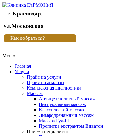
г. Краснодар,
Клиника
ул.Московская
"Новая
Как добраться?
жизнь"
Меню
Клиника
"Новая
Главная
жизнь"
Услуги
Прайс на услуги
Прайс на анализы
Комплексная диагностика
Массаж
Антицеллюлитный массаж
Висцеральный массаж
Классический массаж
Лимфодренажный массаж
Массаж Гуа-Ша
Пропитка экстрактом Виватон
Прием специалистов