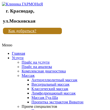
г. Краснодар,
Клиника
ул.Московская
"Новая
Как добраться?
жизнь"
Меню
Клиника
"Новая
Главная
жизнь"
Услуги
Прайс на услуги
Прайс на анализы
Комплексная диагностика
Массаж
Антицеллюлитный массаж
Висцеральный массаж
Классический массаж
Лимфодренажный массаж
Массаж Гуа-Ша
Пропитка экстрактом Виватон
Прием специалистов