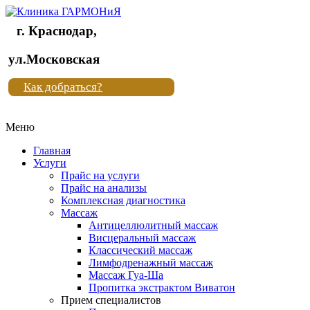
г. Краснодар,
Клиника
ул.Московская
"Новая
Как добраться?
жизнь"
Меню
Клиника
"Новая
Главная
жизнь"
Услуги
Прайс на услуги
Прайс на анализы
Комплексная диагностика
Массаж
Антицеллюлитный массаж
Висцеральный массаж
Классический массаж
Лимфодренажный массаж
Массаж Гуа-Ша
Пропитка экстрактом Виватон
Прием специалистов