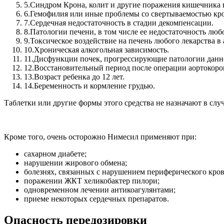
5.
Синдром Крона, колит и другие поражения кишечника в
6.
Гемофилия или иные проблемы со свертываемостью кр
7.
Сердечная недостаточность в стадии декомпенсации.
8.
Патологии печени, в том числе ее недостаточность люб
9.
Токсическое воздействие на печень любого лекарства в 
10.
Хроническая алкогольная зависимость.
11.
Дисфункции почек, прогрессирующие патологии данно
12.
Восстановительный период после операции аортокор
13.
Возраст ребенка до 12 лет.
14.
Беременность и кормление грудью.
Таблетки или другие формы этого средства не назначают в слу
Кроме того, очень осторожно Нимесил применяют при:
сахарном диабете;
нарушении жирового обмена;
болезнях, связанных с нарушением периферического кро
поражении ЖКТ хеликобактер пилори;
одновременном лечении антикоагулянтами;
приеме некоторых сердечных препаратов.
Опасность передозировки