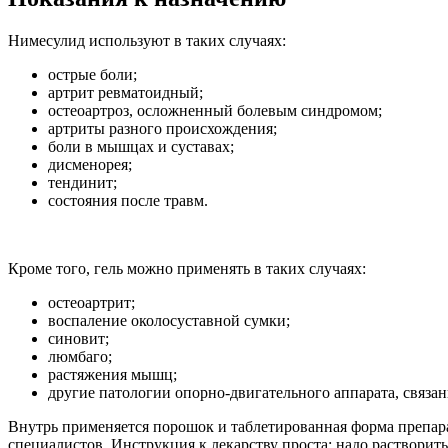
Нимесулид используют в таких случаях:
острые боли;
артрит ревматоидный;
остеоартроз, осложненный болевым синдромом;
артриты разного происхождения;
боли в мышцах и суставах;
дисменорея;
тендинит;
состояния после травм.
Кроме того, гель можно применять в таких случаях:
остеоартрит;
воспаление околосуставной сумки;
синовит;
люмбаго;
растяжения мышц;
другие патологии опорно-двигательного аппарата, связа
Внутрь применяется порошок и таблетированная форма препара
специалистов. Инструкция к лекарству проста: надо растворит