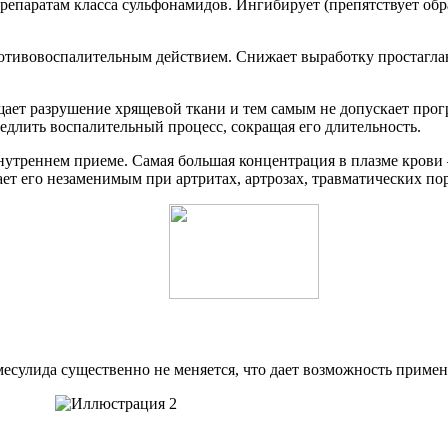
паратам класса сульфонамидов. Ингибирует (препятствует обра
ивовоспалительным действием. Снижает выработку простаглан
щает разрушение хрящевой ткани и тем самым не допускает про
едлить воспалительный процесс, сокращая его длительность.
утреннем приеме. Самая большая концентрация в плазме крови – 
ет его незаменимым при артритах, артрозах, травматических пор
есулида существенно не меняется, что дает возможность применя