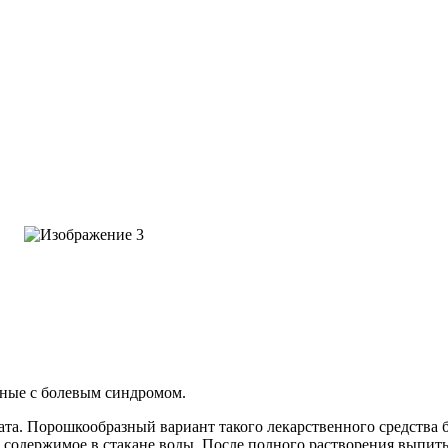
нные с болевым синдромом.
та. Порошкообразный вариант такого лекарственного средства 
ь содержимое в стакане воды. После полного растворения выпит