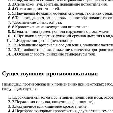
3.
Сыпь кожи, зуд, эритема, повышение потоотделения.
4.
Отеки лица, конечностей.
5.
Нарушения функции мочевой системы, такие как отеки, 
6.
Тошнота, диарея, запор, повышенное образование газов
7.
Воспаление слизистой рта.
8.
Кровотечение из желудка или кишечника.
9.
Гепатит, иногда желтуха или нарушение оттока желчи.
10.
Признаки нарушения функций органов дыхания в вид
11.
Нарушения зрения (нечеткость).
12.
Повышение артериального давления, учащение частот
13.
Тромобоцитопения, снижение количества эритроцитов 
14.
Общая слабость, снижение температуры тела.
Существующие противопоказания
Нимесулид противопоказан к применению при некоторых заболе
следующих случаях:
1.
Бронхиальная астма с сочетанием полипозов носа, ос
2.
Поражения желудка, кишечника (эрозивные).
3.
Желудочное или кишечное кровотечение.
4.
Цереброваскулярные кровотечения, другие типы геморр