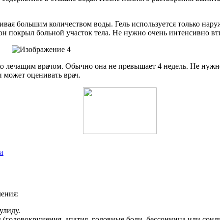
ивая большим количеством воды. Гель используется только наруж
 он покрыл больной участок тела. Не нужно очень интенсивно вти
о лечащим врачом. Обычно она не превышает 4 недель. Не нужно
 может оценивать врач.
и
ения:
улиду.
(головокружения, апатия, головные боли, бессонница или сонл