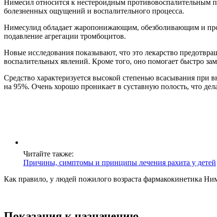
Нимесил относится к нестероидным противовоспалительным пре
болезненных ощущений и воспалительного процесса.
Нимесулид обладает жаропонижающим, обезболивающим и прот
подавление агрегации тромбоцитов.
Новые исследования показывают, что это лекарство предотвра
воспалительных явлений. Кроме того, оно помогает быстро зам
Средство характеризуется высокой степенью всасывания при вн
на 95%. Очень хорошо проникает в суставную полость, что дела
Читайте также:
Причины, симптомы и принципы лечения рахита у детей
Как правило, у людей пожилого возраста фармакокинетика Ним
Показания к назначению