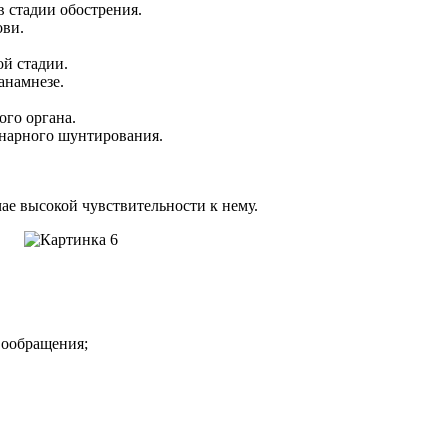
 стадии обострения.
ови.
ой стадии.
анамнезе.
го органа.
онарного шунтирования.
чае высокой чувствительности к нему.
вообращения;