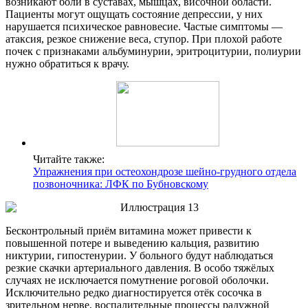
возникают боли в суставах, мышцах, височной области.
Пациенты могут ощущать состояние депрессии, у них
нарушается психическое равновесие. Частые симптомы —
атаксия, резкое снижение веса, ступор. При плохой работе
почек с признаками альбуминурии, эритроцитурии, полиурии
нужно обратиться к врачу.
Читайте также:
Упражнения при остеохондрозе шейно-грудного отдела
позвоночника: ЛФК по Бубновскому
Бесконтрольный приём витамина может привести к
повышенной потере и выведению кальция, развитию
никтурии, гипостенурии. У больного будут наблюдаться
резкие скачки артериального давления. В особо тяжёлых
случаях не исключается помутнение роговой оболочки.
Исключительно редко диагностируется отёк сосочка в
зрительном нерве, воспалительные процессы радужной