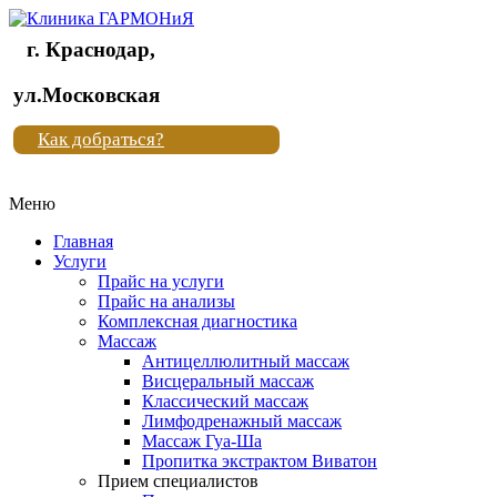
г. Краснодар,
Клиника
ул.Московская
"Новая
Как добраться?
жизнь"
Меню
Клиника
"Новая
Главная
жизнь"
Услуги
Прайс на услуги
Прайс на анализы
Комплексная диагностика
Массаж
Антицеллюлитный массаж
Висцеральный массаж
Классический массаж
Лимфодренажный массаж
Массаж Гуа-Ша
Пропитка экстрактом Виватон
Прием специалистов