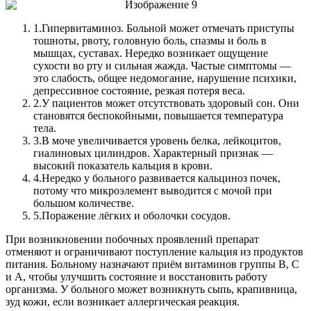
1.
Гипервитаминоз. Больной может отмечать приступы
тошноты, рвоту, головную боль, спазмы и боль в
мышцах, суставах. Нередко возникает ощущение
сухости во рту и сильная жажда. Частые симптомы —
это слабость, общее недомогание, нарушение психики,
депрессивное состояние, резкая потеря веса.
2.
У пациентов может отсутствовать здоровый сон. Они
становятся беспокойными, повышается температура
тела.
3.
В моче увеличивается уровень белка, лейкоцитов,
гиалиновых цилиндров. Характерный признак —
высокий показатель кальция в крови.
4.
Нередко у больного развивается кальциноз почек,
потому что микроэлемент выводится с мочой при
большом количестве.
5.
Поражение лёгких и оболочки сосудов.
При возникновении побочных проявлений препарат
отменяют и ограничивают поступление кальция из продуктов
питания. Больному назначают приём витаминов группы В, С
и А, чтобы улучшить состояние и восстановить работу
организма. У больного может возникнуть сыпь, крапивница,
зуд кожи, если возникает аллергическая реакция.