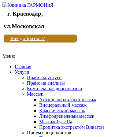
г. Краснодар,
Клиника
ул.Московская
"Новая
Как добраться?
жизнь"
Меню
Клиника
"Новая
Главная
жизнь"
Услуги
Прайс на услуги
Прайс на анализы
Комплексная диагностика
Массаж
Антицеллюлитный массаж
Висцеральный массаж
Классический массаж
Лимфодренажный массаж
Массаж Гуа-Ша
Пропитка экстрактом Виватон
Прием специалистов