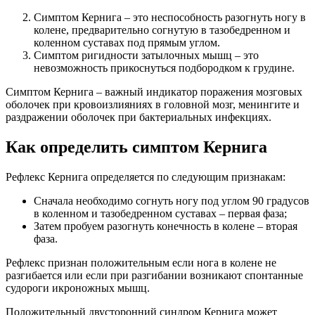
Симптом Кернига – это неспособность разогнуть ногу в
колене, предварительно согнутую в тазобедренном и
коленном суставах под прямым углом.
Симптом ригидности затылочных мышц – это
невозможность прикоснуться подбородком к грудине.
Симптом Кернига – важный индикатор поражения мозговых
оболочек при кровоизлияниях в головной мозг, менингите и
раздражении оболочек при бактериальных инфекциях.
Как определить симптом Кернига
Рефлекс Кернига определяется по следующим признакам:
Сначала необходимо согнуть ногу под углом 90 градусов
в коленном и тазобедренном суставах – первая фаза;
Затем пробуем разогнуть конечность в колене – вторая
фаза.
Рефлекс признан положительным если нога в колене не
разгибается или если при разгибании возникают спонтанные
судороги икроножных мышц.
Положительный двусторонний синдром Кернига может