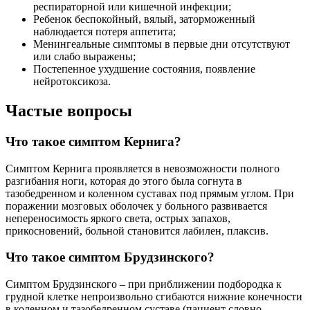
респираторной или кишечной инфекции;
Ребенок беспокойный, вялый, заторможенный
наблюдается потеря аппетита;
Менингеальные симптомы в первые дни отсутствуют
или слабо выражены;
Постепенное ухудшение состояния, появление
нейротоксикоза.
Частые вопросы
Что такое симптом Кернига?
Симптом Кернига проявляется в невозможности полного
разгибания ноги, которая до этого была согнута в
тазобедренном и коленном суставах под прямым углом. При
поражении мозговых оболочек у больного развивается
непереносимость яркого света, острых запахов,
прикосновений, больной становится лабилен, плаксив.
Что такое симптом Брудзинского?
Симптом Брудзинского – при приближении подбородка к
грудной клетке непроизвольно сгибаются нижние конечности
в коленном и тазобедренном суставе (пациент словно