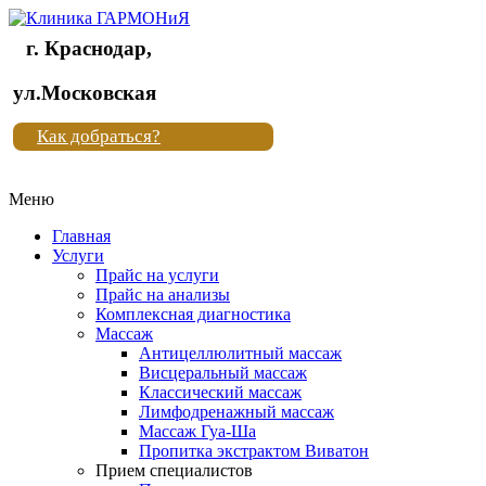
г. Краснодар,
Клиника
ул.Московская
"Новая
Как добраться?
жизнь"
Меню
Клиника
"Новая
Главная
жизнь"
Услуги
Прайс на услуги
Прайс на анализы
Комплексная диагностика
Массаж
Антицеллюлитный массаж
Висцеральный массаж
Классический массаж
Лимфодренажный массаж
Массаж Гуа-Ша
Пропитка экстрактом Виватон
Прием специалистов