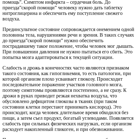
помощь”. Симптом инфаркта – сердечная боль. До
приезда”скорой помощи” человеку нужно дать таблетку
нитроглицерина и обеспечить ему поступление свежего
воздуха.
Прединсультное состояние сопровождается онемением одной
половины тела, нарушениями речи и зрения. В таких случаях
до приезда”скорой помощи” нужно обеспечить
пострадавшему такое положение, чтобы человек мог дышать.
При повышении давления не нужно пытаться его сбить. Это
попытка мозга адаптироваться к текущей ситуации.
Слабость и дрожь в конечностях часто являются признаком
такого состояния, как гипогликемия, то есть патологии, при
которой организм плохо усваивает глюкозу. Происходит
последовательное поражение участков головного мозга,
поэтому симптомы проявляются постепенно, а не сразу. К
дрожи в руках приводит резкая нехватка воздуха, что
обусловлено дефицитом глюкозы в тканях (при таком
состоянии клетки перестают принимать кислород). Это
происходит, когда человек длительное время обходился без
пищи, а затем съел продукт, богатый углеводами. Появляется
слабость при сильных физических нагрузках, если организм
расходует накопленный гликоген, и при обезвоживании.