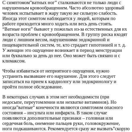
С симптомом”ватных ног” сталкиваются не только люди с
нарушенным кровообращением. Часто абсолютно здоровый
человек испытывает в жару такую же сильную слабость.
Иногда этот симптом наблюдается у людей, которым по
работе приходится много ходить или весь день стоять.
“Ватные ноги” бывают у пожилых из-за естественных для их
возраста проблем с кровообращением. В группу риска входят
люди с лишним весом, нарушениями эндокринной и
пищеварительной систем, те, кто страдает гипотонией и т. д.
У женщин это ощущение возникает в период менструации
или буквально за день до нее. Оно может быть связано и с
климаксом.
Чтобы избавиться от неприятного ощущения, нужно
устранить вызвавшее его нарушение. Для этого следует
записаться на прием к кардиологу или эндокринологу и
пройти полное обследование.
В некоторых случаях в этом нет необходимости (при
недосыпе, переутомлении или нехватке витаминов). Но
иногда”ватные” конечности являются симптомом опасного
состояния – инсульта или инфаркта. В таком случае
появляются дополнительные признаки – головная или
сердечная боль, онемение пальцев руки, головокружение,
ноги подкашиваются. Рекомендуется сразу же вызвать”скорую