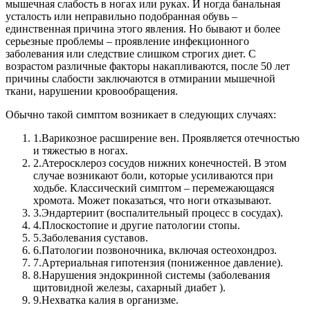
мышечная слабость в ногах или руках. И ногда банальная
усталость или неправильно подобранная обувь –
единственная причина этого явления. Но бывают и более
серьезные проблемы – проявление инфекционного
заболевания или следствие слишком строгих диет. С
возрастом различные факторы накапливаются, после 50 лет
причины слабости заключаются в отмирании мышечной
ткани, нарушении кровообращения.
Обычно такой симптом возникает в следующих случаях:
1.
Варикозное расширение вен. Проявляется отечностью
и тяжестью в ногах.
2.
Атеросклероз сосудов нижних конечностей. В этом
случае возникают боли, которые усиливаются при
ходьбе. Классический симптом – перемежающаяся
хромота. Может показаться, что ноги отказывают.
3.
Эндартериит (воспалительный процесс в сосудах).
4.
Плоскостопие и другие патологии стопы.
5.
Заболевания суставов.
6.
Патологии позвоночника, включая остеохондроз.
7.
Артериальная гипотензия (пониженное давление).
8.
Нарушения эндокринной системы (заболевания
щитовидной железы, сахарный диабет ).
9.
Нехватка калия в организме.