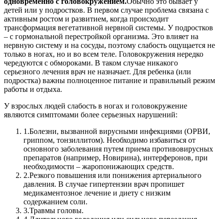
одновременно с головокружением.
Обычно это бывает у
детей или у подростков. В первом случае проблема связана с
активным ростом и развитием, когда происходит
трансформация вегетативной нервной системы. У подростков
– с гормональной перестройкой организма. Это влияет на
нервную систему и на сосуды, поэтому слабость ощущается не
только в ногах, но и во всем теле. Головокружения нередко
чередуются с обмороками. В таком случае никакого
серьезного лечения врач не назначает. Для ребенка (или
подростка) важны полноценное питание и правильный режим
работы и отдыха.
У взрослых людей слабость в ногах и головокружение
являются симптомами более серьезных нарушений:
1.
Болезни, вызванной вирусными инфекциями (ОРВИ,
гриппом, тонзиллитом). Необходимо избавиться от
основного заболевания путем приема противовирусных
препаратов (например, Новирина), интерферонов, при
необходимости – жаропонижающих средств.
2.
Резкого повышения или понижения артериального
давления. В случае гипертензии врач пропишет
медикаментозное лечение и диету с низким
содержанием соли.
3.
Травмы головы.