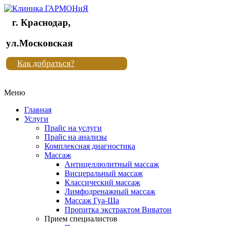
г. Краснодар,
Клиника
ул.Московская
"Новая
Как добраться?
жизнь"
Меню
Клиника
"Новая
Главная
жизнь"
Услуги
Прайс на услуги
Прайс на анализы
Комплексная диагностика
Массаж
Антицеллюлитный массаж
Висцеральный массаж
Классический массаж
Лимфодренажный массаж
Массаж Гуа-Ша
Пропитка экстрактом Виватон
Прием специалистов