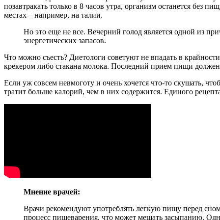
позавтракать только в 8 часов утра, организм останется без п
местах – например, на талии.
Но это еще не все. Вечерний голод является одной из пр
энергетических запасов.
Что можно съесть? Диетологи советуют не впадать в крайност
крекером либо стакана молока. Последний прием пищи должен быт
Если уж совсем невмоготу и очень хочется что-то скушать, ч
тратит больше калорий, чем в них содержится. Единого рецепта
Мнение врачей:
Врачи рекомендуют употреблять легкую пищу перед сном,
процесс пищеварения, что может мешать засыпанию. Одна