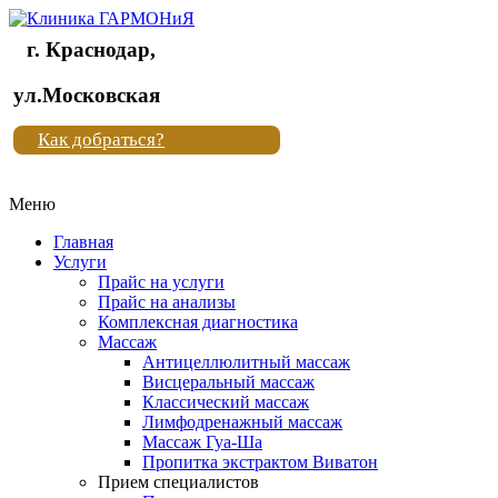
г. Краснодар,
Клиника
ул.Московская
"Новая
Как добраться?
жизнь"
Меню
Клиника
"Новая
Главная
жизнь"
Услуги
Прайс на услуги
Прайс на анализы
Комплексная диагностика
Массаж
Антицеллюлитный массаж
Висцеральный массаж
Классический массаж
Лимфодренажный массаж
Массаж Гуа-Ша
Пропитка экстрактом Виватон
Прием специалистов