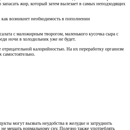
но запасать жир, который затем вылезает в самых неподходящих
ак как возникнет необходимость в пополнении
салата с маложирным творогом, маленького кусочка сыра с
реди ночи в холодильник уже не будет.
ие отрицательной калорийностью. На их переработку организм
х самостоятельно.
укты могут вызвать неудобства в желудке и затруднить
 не мешать нормальному сну. Полезно также употреблять