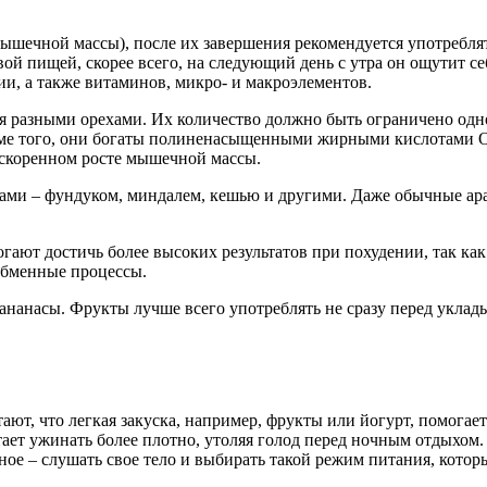
ышечной массы), после их завершения рекомендуется употреблят
ой пищей, скорее всего, на следующий день с утра он ощутит се
ии, а также витаминов, микро- и макроэлементов.
ся разными орехами. Их количество должно быть ограничено од
оме того, они богаты полиненасыщенными жирными кислотами Ом
ускоренном росте мышечной массы.
ми – фундуком, миндалем, кешью и другими. Даже обычные арах
гают достичь более высоких результатов при похудении, так ка
 обменные процессы.
насы. Фрукты лучше всего употреблять не сразу перед укладыван
тают, что легкая закуска, например, фрукты или йогурт, помогае
итает ужинать более плотно, утоляя голод перед ночным отдыхом
вное – слушать свое тело и выбирать такой режим питания, кот