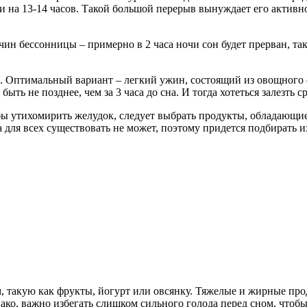
ищи на 13-14 часов. Такой большой перерыв вынуждает его актив
ичин бессонницы – примерно в 2 часа ночи сон будет прерван, т
и. Оптимальный вариант – легкий ужин, состоящий из овощного 
ь не позднее, чем за 3 часа до сна. И тогда хотеться залезть с
тобы утихомирить желудок, следует выбрать продукты, обладающ
 для всех существовать не может, поэтому придется подбирать и
 такую как фрукты, йогурт или овсянку. Тяжелые и жирные прод
ко, важно избегать слишком сильного голода перед сном, чтобы