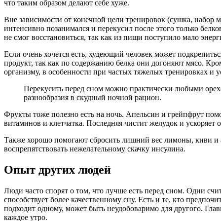
что таким образом делают себе хуже.
Вне зависимости от конечной цели тренировок (сушка, набор м
интенсивно позанимался и перекусил после этого только белков
не смог восстановиться, так как из пищи поступило мало энерг
Если очень хочется есть, худеющий человек может подкрепить
продукт, так как по содержанию белка они догоняют мясо. Кр
организму, в особенности при частых тяжелых тренировках и 
Перекусить перед сном можно практически любыми ореха
разнообразия в скудный ночной рацион.
Фрукты тоже полезно есть на ночь. Апельсин и грейпфрут помо
витаминов и клетчатка. Последняя чистит желудок и ускоряет
Также хорошо помогают сбросить лишний вес лимоны, киви и ана
воспрепятствовать нежелательному скачку инсулина.
Опыт других людей
Люди часто спорят о том, что лучше есть перед сном. Одни счи
способствует более качественному сну. Есть и те, кто предпоч
подходит одному, может быть неудобоваримо для другого. Гла
каждое утро.