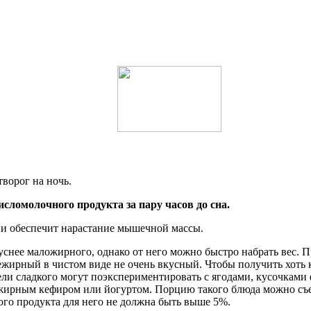
ворог на ночь.
сломолочного продукта за пару часов до сна.
о и обеспечит нарастание мышечной массы.
снее маложирного, однако от него можно быстро набрать вес. П
ежирный в чистом виде не очень вкусный. Чтобы получить хоть ка
ли сладкого могут поэкспериментировать с ягодами, кусочками
жирным кефиром или йогуртом. Порцию такого блюда можно съес
ого продукта для него не должна быть выше 5%.