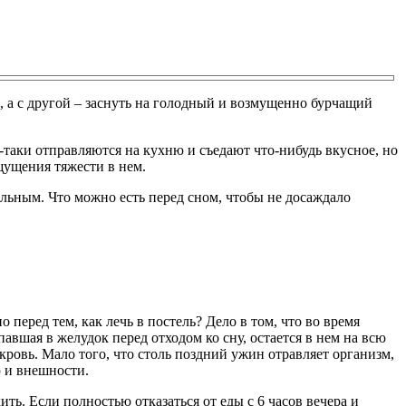
е, а с другой – заснуть на голодный и возмущенно бурчащий
-таки отправляются на кухню и съедают что-нибудь вкусное, но
ощущения тяжести в нем.
ельным. Что можно есть перед сном, чтобы не досаждало
 перед тем, как лечь в постель? Дело в том, что во время
авшая в желудок перед отходом ко сну, остается в нем на всю
кровь. Мало того, что столь поздний ужин отравляет организм,
ю и внешности.
ть. Если полностью отказаться от еды с 6 часов вечера и