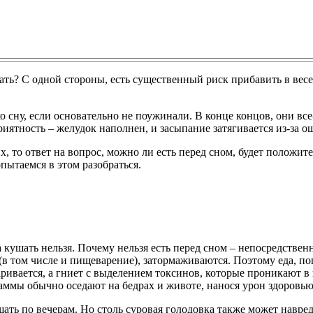
ушать? С одной стороны, есть существенный риск прибавить в вес
сну, если основательно не поужинали. В конце концов, они все
риятность – желудок наполнен, и засыпание затягивается из-за 
, то ответ на вопрос, можно ли есть перед сном, будет положит
опытаемся в этом разобраться.
кушать нельзя. Почему нельзя есть перед сном – непосредственно
в том числе и пищеварение), затормаживаются. Поэтому еда, поп
ривается, а гниет с выделением токсинов, которые проникают в 
аммы обычно оседают на бедрах и животе, нанося урон здоровь
ать по вечерам. Но столь суровая голодовка также может навреди