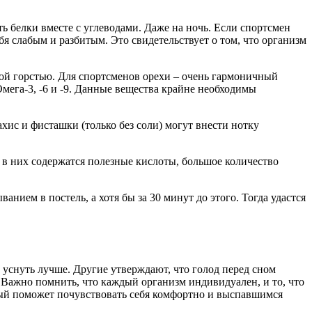
ь белки вместе с углеводами. Даже на ночь. Если спортсмен
бя слабым и разбитым. Это свидетельствует о том, что организм
ной горстью. Для спортсменов орехи – очень гармоничный
ега-3, -6 и -9. Данные вещества крайне необходимы
ис и фисташки (только без соли) могут внести нотку
к в них содержатся полезные кислоты, большое количество
ием в постель, а хотя бы за 30 минут до этого. Тогда удастся
т уснуть лучше. Другие утверждают, что голод перед сном
. Важно помнить, что каждый организм индивидуален, и то, что
орый поможет почувствовать себя комфортно и выспавшимся