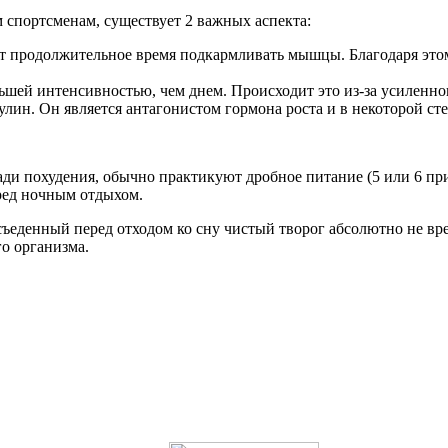
м спортсменам, существует 2 важных аспекта:
т продолжительное время подкармливать мышцы. Благодаря это
еньшей интенсивностью, чем днем. Происходит это из-за усиленн
улин. Он является антагонистом гормона роста и в некоторой ст
ади похудения, обычно практикуют дробное питание (5 или 6 п
ред ночным отдыхом.
 съеденный перед отходом ко сну чистый творог абсолютно не вр
о организма.