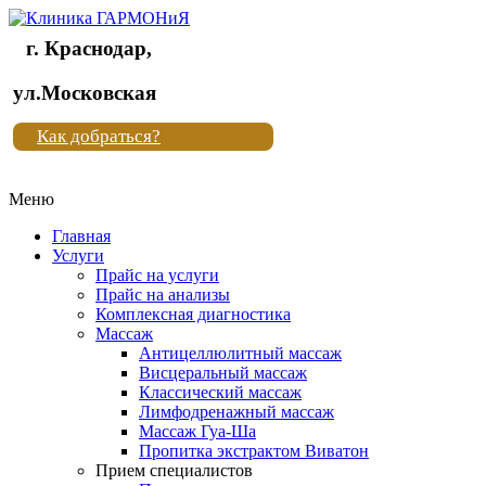
г. Краснодар,
Клиника
ул.Московская
"Новая
Как добраться?
жизнь"
Меню
Клиника
"Новая
Главная
жизнь"
Услуги
Прайс на услуги
Прайс на анализы
Комплексная диагностика
Массаж
Антицеллюлитный массаж
Висцеральный массаж
Классический массаж
Лимфодренажный массаж
Массаж Гуа-Ша
Пропитка экстрактом Виватон
Прием специалистов