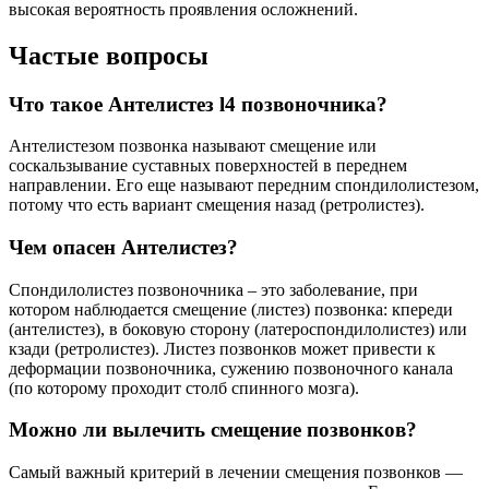
высокая вероятность проявления осложнений.
Частые вопросы
Что такое Антелистез l4 позвоночника?
Антелистезом позвонка называют смещение или
соскальзывание суставных поверхностей в переднем
направлении. Его еще называют передним спондилолистезом,
потому что есть вариант смещения назад (ретролистез).
Чем опасен Антелистез?
Спондилолистез позвоночника – это заболевание, при
котором наблюдается смещение (листез) позвонка: кпереди
(антелистез), в боковую сторону (латероспондилолистез) или
кзади (ретролистез). Листез позвонков может привести к
деформации позвоночника, сужению позвоночного канала
(по которому проходит столб спинного мозга).
Можно ли вылечить смещение позвонков?
Самый важный критерий в лечении смещения позвонков —