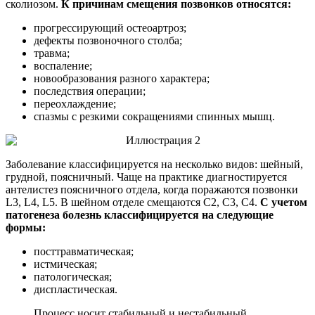
сколиозом.
К причинам смещения позвонков относятся:
прогрессирующий остеоартроз;
дефекты позвоночного столба;
травма;
воспаление;
новообразования разного характера;
последствия операции;
переохлаждение;
спазмы с резкими сокращениями спинных мышц.
Заболевание классифицируется на несколько видов: шейный,
грудной, поясничный. Чаще на практике диагностируется
антелистез поясничного отдела, когда поражаются позвонки
L3, L4, L5. В шейном отделе смещаются С2, С3, С4.
С учетом
патогенеза болезнь классифицируется на следующие
формы:
посттравматическая;
истмическая;
патологическая;
диспластическая.
Процесс носит стабильный и нестабильный