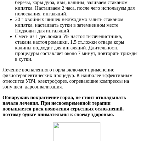
березы, коры дуба, ивы, калины, заливаем стаканом
кипятка. Настаиваем 2 часа, после чего используем для
полоскания, ингаляций.
20 г хвойных шишек необходимо залить стаканом
кипятка, настаивать сутки в затемненном месте.
Подходит для ингаляций.
Смесь из 1 дес.ложки 5% настоя тысячелистника,
стакана настоя ромашки, 1,5 ст.ложки отвара коры
калины подходит для ингаляций. Длительность
процедуры составляет около 7 минут, повторять трижды
в сутки.
Лечение воспаленного горла включает применение
физиотерапевтических процедур. К наиболее эффективным
относится УВЧ, электрофорез, согревающие компрессы на
зону шеи, дарсонвализация.
Обнаружив покраснение горла, не стоит откладывать
начало лечения. При несвоевременной терапии
повышается риск появления серьезных осложнений,
поэтому будьте внимательны к своему здоровью.