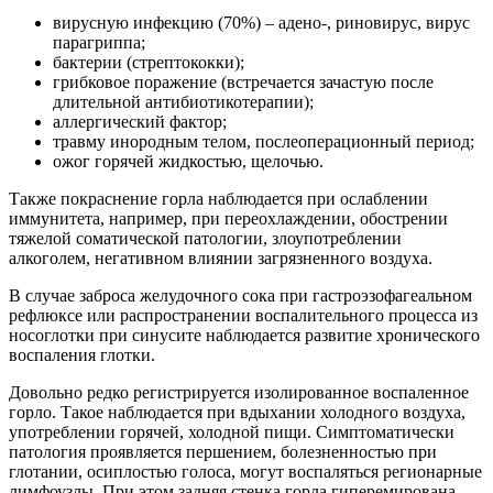
вирусную инфекцию (70%) – адено-, риновирус, вирус
парагриппа;
бактерии (стрептококки);
грибковое поражение (встречается зачастую после
длительной антибиотикотерапии);
аллергический фактор;
травму инородным телом, послеоперационный период;
ожог горячей жидкостью, щелочью.
Также покраснение горла наблюдается при ослаблении
иммунитета, например, при переохлаждении, обострении
тяжелой соматической патологии, злоупотреблении
алкоголем, негативном влиянии загрязненного воздуха.
В случае заброса желудочного сока при гастроэзофагеальном
рефлюксе или распространении воспалительного процесса из
носоглотки при синусите наблюдается развитие хронического
воспаления глотки.
Довольно редко регистрируется изолированное воспаленное
горло. Такое наблюдается при вдыхании холодного воздуха,
употреблении горячей, холодной пищи. Симптоматически
патология проявляется першением, болезненностью при
глотании, осиплостью голоса, могут воспаляться регионарные
лимфоузлы. При этом задняя стенка горла гиперемирована.