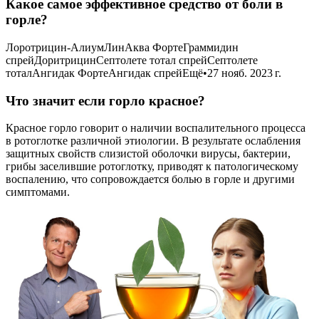
Какое самое эффективное средство от боли в
горле?
Лоротрицин-АлиумЛинАква ФортеГраммидин
спрейДоритрицинСептолете тотал спрейСептолете
тоталАнгидак ФортеАнгидак спрейЕщё•27 нояб. 2023 г.
Что значит если горло красное?
Красное горло говорит о наличии воспалительного процесса
в ротоглотке различной этиологии. В результате ослабления
защитных свойств слизистой оболочки вирусы, бактерии,
грибы заселившие ротоглотку, приводят к патологическому
воспалению, что сопровождается болью в горле и другими
симптомами.