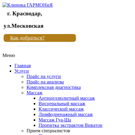
г. Краснодар,
Клиника
ул.Московская
"Новая
Как добраться?
жизнь"
Меню
Клиника
"Новая
Главная
жизнь"
Услуги
Прайс на услуги
Прайс на анализы
Комплексная диагностика
Массаж
Антицеллюлитный массаж
Висцеральный массаж
Классический массаж
Лимфодренажный массаж
Массаж Гуа-Ша
Пропитка экстрактом Виватон
Прием специалистов