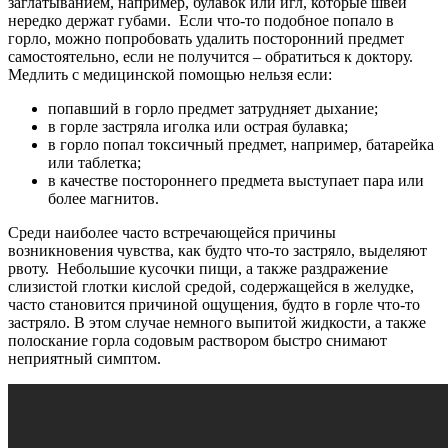
заглатыванием, например, булавок или игл, которые швеи
нередко держат губами. Если что-то подобное попало в
горло, можно попробовать удалить посторонний предмет
самостоятельно, если не получится – обратиться к доктору.
Медлить с медицинской помощью нельзя если:
попавший в горло предмет затрудняет дыхание;
в горле застряла иголка или острая булавка;
в горло попал токсичный предмет, например, батарейка
или таблетка;
в качестве постороннего предмета выступает пара или
более магнитов.
Среди наиболее часто встречающейся причины
возникновения чувства, как будто что-то застряло, выделяют
рвоту. Небольшие кусочки пищи, а также раздражение
слизистой глотки кислой средой, содержащейся в желудке,
часто становится причиной ощущения, будто в горле что-то
застряло. В этом случае немного выпитой жидкости, а также
полоскание горла содовым раствором быстро снимают
неприятный симптом.