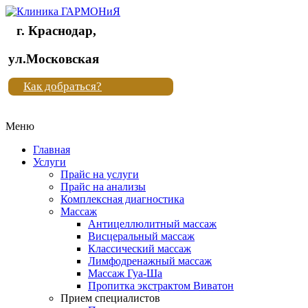
г. Краснодар,
Клиника
ул.Московская
"Новая
Как добраться?
жизнь"
Меню
Клиника
"Новая
Главная
жизнь"
Услуги
Прайс на услуги
Прайс на анализы
Комплексная диагностика
Массаж
Антицеллюлитный массаж
Висцеральный массаж
Классический массаж
Лимфодренажный массаж
Массаж Гуа-Ша
Пропитка экстрактом Виватон
Прием специалистов