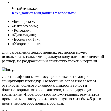
Читайте также:
Как удаляют миндалины у взрослых?
«Биопарокс»;
«Интерферон»;
«Ротокан»;
«Диоксидин»;
«Ессентуки 17»;
«Хлорофиллипт».
Для разбавления лекарственных растворов можно
использовать только минеральную воду или изотонический
раствор, не раздражающий слизистую трахеи и гортани.
Лечение афонии может осуществляться с помощью
санирующих процедур. Полоскание горла избавляет от
отечности, болевого синдрома, сиплости голоса и
болезнетворных микроорганизмов, провоцирующих
воспаление. Чтобы добиться положительных результатов,
промывать слизистую ротоглотки нужно хотя бы 4-5 раз в
день в период обострения простуды.