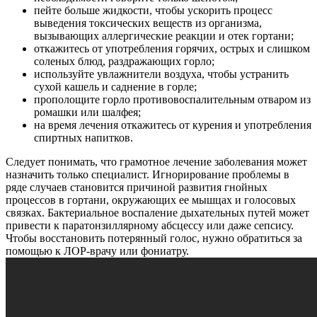
пейте больше жидкости, чтобы ускорить процесс
выведения токсических веществ из организма,
вызывающих аллергические реакции и отек гортани;
откажитесь от употребления горячих, острых и слишком
соленых блюд, раздражающих горло;
используйте увлажнители воздуха, чтобы устранить
сухой кашель и саднение в горле;
прополощите горло противовоспалительным отваром из
ромашки или шалфея;
на время лечения откажитесь от курения и употребления
спиртных напитков.
Следует понимать, что грамотное лечение заболевания может
назначить только специалист. Игнорирование проблемы в
ряде случаев становится причиной развития гнойных
процессов в гортани, окружающих ее мышцах и голосовых
связках. Бактериальное воспаление дыхательных путей может
привести к паратонзиллярному абсцессу или даже сепсису.
Чтобы восстановить потерянный голос, нужно обратиться за
помощью к ЛОР-врачу или фониатру.