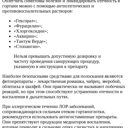
Облегчить симптомы болезни и ликвидировать отечность в
гортани можно с помощью антисептических и
противовоспалительных растворов:
«Гексорал»;
«Фурацилин»;
«Хлоргексидин»;
«Аквирин»;
«Тантум Верде»;
«Стопангин».
Нельзя превышать допустимую дозировку и
частоту проведения санирующих процедур,
указанную в инструкции к препарату.
Наиболее безопасными средствами для полоскания являются
фитопрепараты – лекарственная ромашка, чабрец, зверобой,
облепиха и шалфей. Они практически не вызывают побочных
реакций, но при этом способствуют устранению отечности и
воспаления в дыхательных путях.
При аллергическом течении ЛОР-заболеваний,
сопровождающихся сильным отеком гортаноглотки,
рекомендуется использовать антигистаминные препараты.
Они препятствуют продукции медиаторов воспаления,
которые приводят к сильному отеку слизистых и нарушению