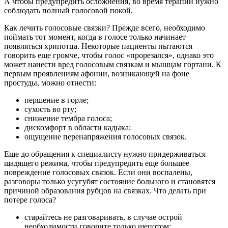
А чтобы предупредить осложнения, во время терапии нужно
соблюдать полный голосовой покой.
Как лечить голосовые связки? Прежде всего, необходимо
поймать тот момент, когда в голосе только начинает
появляться хрипотца. Некоторые пациенты пытаются
говорить еще громче, чтобы голос «прорезался», однако это
может нанести вред голосовым связкам и мышцам гортани. К
первым проявлениям афонии, возникающей на фоне
простуды, можно отнести:
першение в горле;
сухость во рту;
снижение тембра голоса;
дискомфорт в области кадыка;
ощущение перенапряжения голосовых связок.
Еще до обращения к специалисту нужно придерживаться
щадящего режима, чтобы предупредить еще большее
повреждение голосовых связок. Если они воспалены,
разговоры только усугубят состояние больного и становятся
причиной образования рубцов на связках. Что делать при
потере голоса?
старайтесь не разговаривать, в случае острой
необходимости говорите только шепотом;