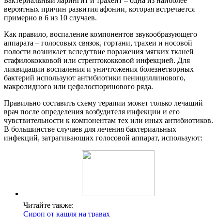
Бактериальный ларингит и трахеит – одна из наиболее
вероятных причин развития афонии, которая встречается
примерно в 6 из 10 случаев.
Как правило, воспаление компонентов звукообразующего
аппарата – голосовых связок, гортани, трахеи и носовой
полости возникает вследствие поражения мягких тканей
стафилококковой или стрептококковой инфекцией. Для
ликвидации воспаления и уничтожения болезнетворных
бактерий используют антибиотики пенициллинового,
макролидного или цефалоспоринового ряда.
Правильно составить схему терапии может только лечащий
врач после определения возбудителя инфекции и его
чувствительности к компонентам тех или иных антибиотиков.
В большинстве случаев для лечения бактериальных
инфекций, затрагивающих голосовой аппарат, используют:
Читайте также:
Сироп от кашля на травах