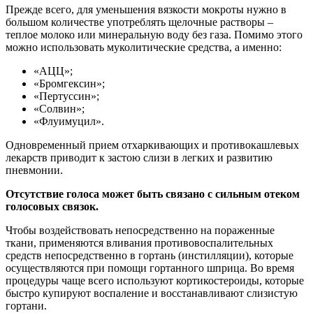
Прежде всего, для уменьшения вязкости мокроты нужно в
большом количестве употреблять щелочные растворы –
теплое молоко или минеральную воду без газа. Помимо этого
можно использовать муколитические средства, а именно:
«АЦЦ»;
«Бромгексин»;
«Пертуссин»;
«Солвин»;
«Флуимуцил».
Одновременный прием отхаркивающих и противокашлевых
лекарств приводит к застою слизи в легких и развитию
пневмонии.
Отсутствие голоса может быть связано с сильным отеком
голосовых связок.
Чтобы воздействовать непосредственно на пораженные
ткани, применяются вливания противовоспалительных
средств непосредственно в гортань (инстилляции), которые
осуществляются при помощи гортанного шприца. Во время
процедуры чаще всего используют кортикостероиды, которые
быстро купируют воспаление и восстанавливают слизистую
гортани.