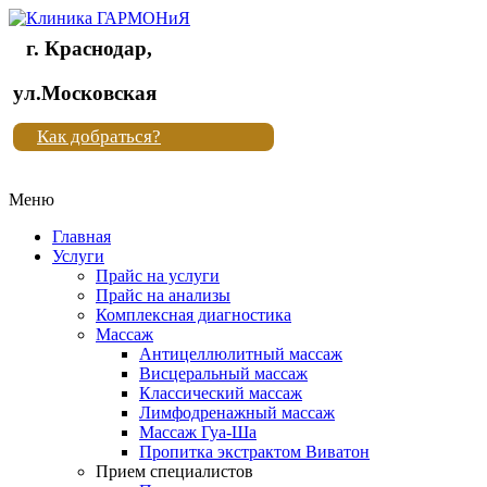
г. Краснодар,
Клиника
ул.Московская
"Новая
Как добраться?
жизнь"
Меню
Клиника
"Новая
Главная
жизнь"
Услуги
Прайс на услуги
Прайс на анализы
Комплексная диагностика
Массаж
Антицеллюлитный массаж
Висцеральный массаж
Классический массаж
Лимфодренажный массаж
Массаж Гуа-Ша
Пропитка экстрактом Виватон
Прием специалистов