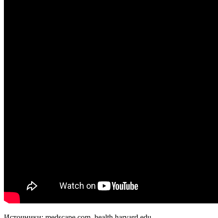
Источники: medscape.com, health.harvard.edu,