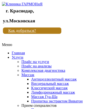
г. Краснодар,
Клиника
ул.Московская
"Новая
Как добраться?
жизнь"
Меню
Клиника
"Новая
Главная
жизнь"
Услуги
Прайс на услуги
Прайс на анализы
Комплексная диагностика
Массаж
Антицеллюлитный массаж
Висцеральный массаж
Классический массаж
Лимфодренажный массаж
Массаж Гуа-Ша
Пропитка экстрактом Виватон
Прием специалистов