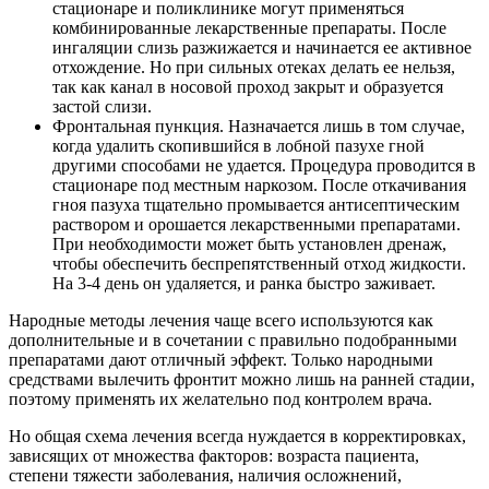
стационаре и поликлинике могут применяться
комбинированные лекарственные препараты. После
ингаляции слизь разжижается и начинается ее активное
отхождение. Но при сильных отеках делать ее нельзя,
так как канал в носовой проход закрыт и образуется
застой слизи.
Фронтальная пункция. Назначается лишь в том случае,
когда удалить скопившийся в лобной пазухе гной
другими способами не удается. Процедура проводится в
стационаре под местным наркозом. После откачивания
гноя пазуха тщательно промывается антисептическим
раствором и орошается лекарственными препаратами.
При необходимости может быть установлен дренаж,
чтобы обеспечить беспрепятственный отход жидкости.
На 3-4 день он удаляется, и ранка быстро заживает.
Народные методы лечения чаще всего используются как
дополнительные и в сочетании с правильно подобранными
препаратами дают отличный эффект. Только народными
средствами вылечить фронтит можно лишь на ранней стадии,
поэтому применять их желательно под контролем врача.
Но общая схема лечения всегда нуждается в корректировках,
зависящих от множества факторов: возраста пациента,
степени тяжести заболевания, наличия осложнений,