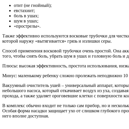
отит (не гнойный);
евстахиит;
боль в ушах;
шум в ушах;
«прострелы».
Также эффективно используются восковые трубочки для чистки 
которой наружу «вытягивается» грязь и излишки серы.
Способ применения восковой трубочки очень простой. Она акку
того, чтобы снять боль, убрать шум в ушах и головную боль и 
Плюсы: высокая эффективность, простота использования, низка
Минус: маленькому ребенку сложно пролежать неподвижно 10 
Вакуумный очиститель ушей – универсальный аппарат, который 
небольшого насоса, который откачивает воздух из уха, создава
прохода, а также удаляет ороговевшие клетки с поверхности ко
В комплекс обычно входит не только сам прибор, но и несколь
Особая форма насадки защищает ухо от слишком глубокого про
него вполне доступная.