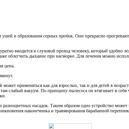
ушей и образования серных пробок. Они прекрасно прогревают ух
ратно вводится в слуховой проход человеку, который удобно ле
даже облегчить дыхание при насморке. Для лечения можно использ
я цена.
минут.
может применяться как для взрослых, так и для детей в возраст
я там слабый вакуум. По принципу пылесоса он втягивает в себя 
жи.
ко разноцветных насадок. Таким образом одно устройство может
никновения наконечника и травмирования барабанной перепонки.