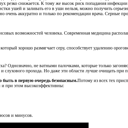
ух резко снижается. К тому же высок риск попадания инфекции 
истки ушей и заливать его в уши нельзя, можно получить серьез
о очень аккуратно и только по рекомендации врача. Серные проб
нансовых возможностей человека. Современная медицина распола
который хорошо размягчает серу, способствует удалению орогов
слуха? Однозначно, не ватными палочками, которые только загон
и слухового прохода. Но даже эти области лучше очищать при 
о быть в первую очередь безопасным.
Потому из всех тех прис
и и при этом высокоэффективны:
люсов и минусов.