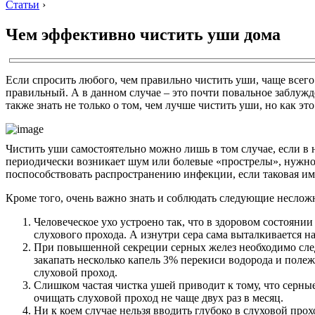
Статьи
›
Чем эффективно чистить уши дома
Если спросить любого, чем правильно чистить уши, чаще всег
правильный. А в данном случае – это почти повальное заблужд
также знать не только о том, чем лучше чистить уши, но как эт
Чистить уши самостоятельно можно лишь в том случае, если в 
периодически возникает шум или болевые «прострелы», нужно 
поспособствовать распространению инфекции, если таковая им
Кроме того, очень важно знать и соблюдать следующие неслож
Человеческое ухо устроено так, что в здоровом состоян
слухового прохода. А изнутри сера сама выталкивается
При повышенной секреции серных желез необходимо следи
закапать несколько капель 3% перекиси водорода и полеж
слуховой проход.
Слишком частая чистка ушей приводит к тому, что серны
очищать слуховой проход не чаще двух раз в месяц.
Ни к коем случае нельзя вводить глубоко в слуховой про