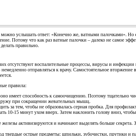
о можно услышать ответ: «Конечно же, ватными палочками». Но 
ение. Потому что как раз ватные палочки – далеко не самое эфф
о делать правильно.
них отсутствуют воспалительные процессы, вирусы и инфекции в
немедленно отправляться к врачу. Самостоятельное вторжение в
еется.
ные правила:
ии оно имеет способность к самоочищению. Поэтому тщательно ч
 наружу при сокращении жевательных мышц.
ть за тем, чтобы не образовалась серная пробка. Для профилакт
ать 10-15 минут ухом вверх. Затем наклонить голову вниз, что
е железы активизируются и начинают выделять больше секрета. 
ход твердые острые предметы: шпильки, зубочистки, прутики и п