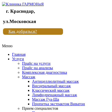
г. Краснодар,
Клиника
ул.Московская
"Новая
Как добраться?
жизнь"
Меню
Клиника
"Новая
Главная
жизнь"
Услуги
Прайс на услуги
Прайс на анализы
Комплексная диагностика
Массаж
Антицеллюлитный массаж
Висцеральный массаж
Классический массаж
Лимфодренажный массаж
Массаж Гуа-Ша
Пропитка экстрактом Виватон
Прием специалистов