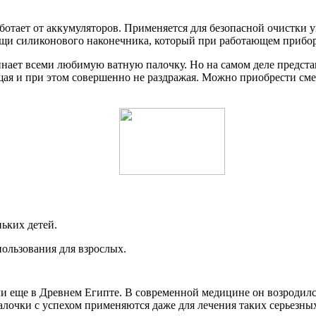
тает от аккумуляторов. Применяется для безопасной очистки уш
ощи силиконового наконечника, который при работающем прибор
ает всеми любимую ватную палочку. Но на самом деле представ
чищая и при этом совершенно не раздражая. Можно приобрести с
ьких детей.
ользования для взрослых.
и еще в Древнем Египте. В современной медицине он возродился
лочки с успехом применяются даже для лечения таких серьезных