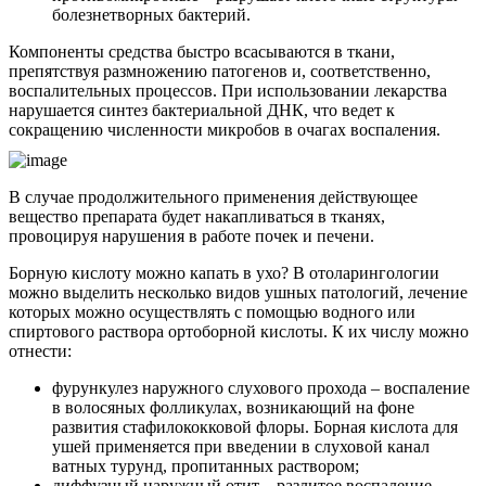
болезнетворных бактерий.
Компоненты средства быстро всасываются в ткани,
препятствуя размножению патогенов и, соответственно,
воспалительных процессов. При использовании лекарства
нарушается синтез бактериальной ДНК, что ведет к
сокращению численности микробов в очагах воспаления.
В случае продолжительного применения действующее
вещество препарата будет накапливаться в тканях,
провоцируя нарушения в работе почек и печени.
Борную кислоту можно капать в ухо? В отоларингологии
можно выделить несколько видов ушных патологий, лечение
которых можно осуществлять с помощью водного или
спиртового раствора ортоборной кислоты. К их числу можно
отнести:
фурункулез наружного слухового прохода – воспаление
в волосяных фолликулах, возникающий на фоне
развития стафилококковой флоры. Борная кислота для
ушей применяется при введении в слуховой канал
ватных турунд, пропитанных раствором;
диффузный наружный отит – разлитое воспаление,