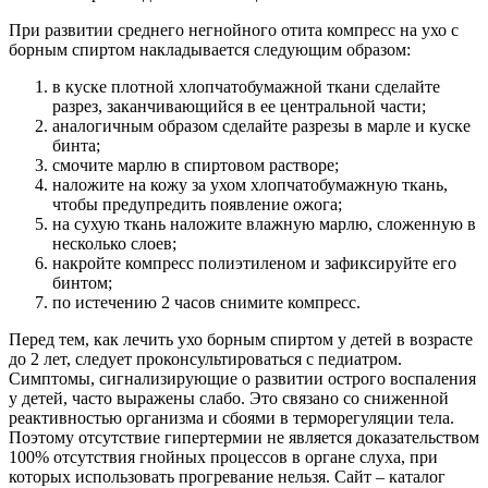
При развитии среднего негнойного отита компресс на ухо с
борным спиртом накладывается следующим образом:
в куске плотной хлопчатобумажной ткани сделайте
разрез, заканчивающийся в ее центральной части;
аналогичным образом сделайте разрезы в марле и куске
бинта;
смочите марлю в спиртовом растворе;
наложите на кожу за ухом хлопчатобумажную ткань,
чтобы предупредить появление ожога;
на сухую ткань наложите влажную марлю, сложенную в
несколько слоев;
накройте компресс полиэтиленом и зафиксируйте его
бинтом;
по истечению 2 часов снимите компресс.
Перед тем, как лечить ухо борным спиртом у детей в возрасте
до 2 лет, следует проконсультироваться с педиатром.
Симптомы, сигнализирующие о развитии острого воспаления
у детей, часто выражены слабо. Это связано со сниженной
реактивностью организма и сбоями в терморегуляции тела.
Поэтому отсутствие гипертермии не является доказательством
100% отсутствия гнойных процессов в органе слуха, при
которых использовать прогревание нельзя. Сайт – каталог