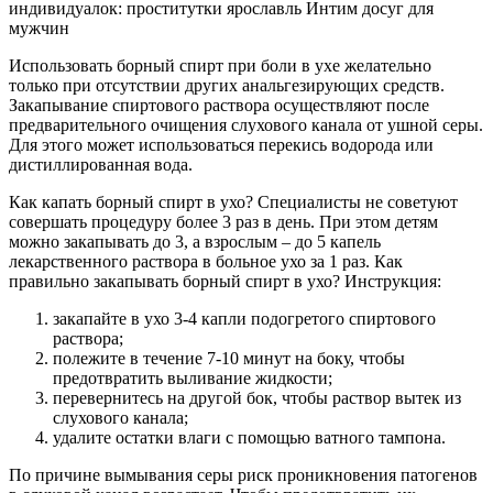
индивидуалок: проститутки ярославль Интим досуг для
мужчин
Использовать борный спирт при боли в ухе желательно
только при отсутствии других анальгезирующих средств.
Закапывание спиртового раствора осуществляют после
предварительного очищения слухового канала от ушной серы.
Для этого может использоваться перекись водорода или
дистиллированная вода.
Как капать борный спирт в ухо? Специалисты не советуют
совершать процедуру более 3 раз в день. При этом детям
можно закапывать до 3, а взрослым – до 5 капель
лекарственного раствора в больное ухо за 1 раз. Как
правильно закапывать борный спирт в ухо? Инструкция:
закапайте в ухо 3-4 капли подогретого спиртового
раствора;
полежите в течение 7-10 минут на боку, чтобы
предотвратить выливание жидкости;
перевернитесь на другой бок, чтобы раствор вытек из
слухового канала;
удалите остатки влаги с помощью ватного тампона.
По причине вымывания серы риск проникновения патогенов