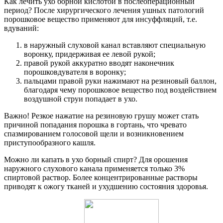
Как лечить ухо борной кислотой в послеоперационный
период? После хирургического лечения ушных патологий
порошковое вещество применяют для инсуффляций, т.е.
вдуваний:
в наружный слуховой канал вставляют специальную
воронку, придерживая ее левой рукой;
правой рукой аккуратно вводят наконечник
порошковдувателя в воронку;
пальцами правой руки нажимают на резиновый баллон,
благодаря чему порошковое вещество под воздействием
воздушной струи попадает в ухо.
Важно! Резкое нажатие на резиновую грушу может стать
причиной попадания порошка в гортань, что чревато
спазмированием голосовой щели и возникновением
приступообразного кашля.
Можно ли капать в ухо борный спирт? Для орошения
наружного слухового канала применяется только 3%
спиртовой раствор. Более концентрированные растворы
приводят к ожогу тканей и ухудшению состояния здоровья.