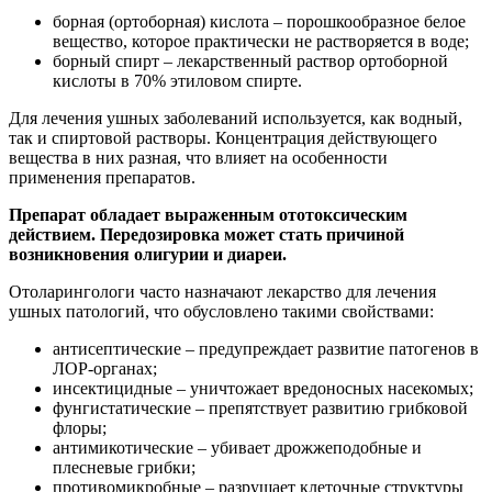
борная (ортоборная) кислота – порошкообразное белое
вещество, которое практически не растворяется в воде;
борный спирт – лекарственный раствор ортоборной
кислоты в 70% этиловом спирте.
Для лечения ушных заболеваний используется, как водный,
так и спиртовой растворы. Концентрация действующего
вещества в них разная, что влияет на особенности
применения препаратов.
Препарат обладает выраженным ототоксическим
действием. Передозировка может стать причиной
возникновения олигурии и диареи.
Отоларингологи часто назначают лекарство для лечения
ушных патологий, что обусловлено такими свойствами:
антисептические – предупреждает развитие патогенов в
ЛОР-органах;
инсектицидные – уничтожает вредоносных насекомых;
фунгистатические – препятствует развитию грибковой
флоры;
антимикотические – убивает дрожжеподобные и
плесневые грибки;
противомикробные – разрушает клеточные структуры