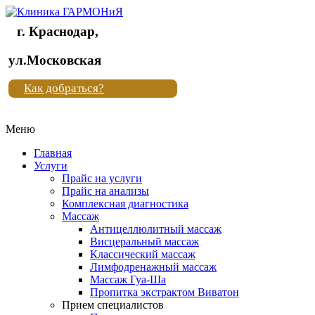
г. Краснодар,
Клиника
ул.Московская
"Новая
Как добраться?
жизнь"
Меню
Клиника
"Новая
Главная
жизнь"
Услуги
Прайс на услуги
Прайс на анализы
Комплексная диагностика
Массаж
Антицеллюлитный массаж
Висцеральный массаж
Классический массаж
Лимфодренажный массаж
Массаж Гуа-Ша
Пропитка экстрактом Виватон
Прием специалистов