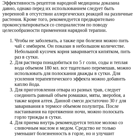
Эффективность рецептов народной медицины доказана
давно, однако перед их использованием следует быть
уверенной в отсутствии аллергических реакций на различные
растения. Кроме того, рекомендуется предварительно
проконсультироваться со специалистом по поводу
целесообразности применения нарядной терапии.
Чтобы не заболевать, а также при болезни можно пить
чай с имбирем. Он показан в небольшом количестве.
Небольшой кусочек корня заваривается кипятком, пить
раз в сутки.
Для раствора понадобиться по 5 г соли, соды и теплая
вода объемом 180 мл. все тщательно перемешав, можно
использовать для полоскания дважды в сутки. Для
усиления терапевтического эффекта можно добавить
каплю йода.
Для приготовления отвара из разных трав, следует
соединить равный объем ромашки, мяты, зверобоя, а
также корня алтея. Данной смеси достаточно 30 г для
заваривания в термосе объемом полулитра. После
настаивания на протяжении ночи, можно полоскать
горло трижды в сутки.
Для приема внутрь рекомендуется теплое молоко со
сливочным маслом и медом. Средство не только
уменьшит болезненность в горле, но и улучшит