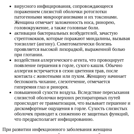
вирусного инфицирования, сопровождающееся
поражением слизистой оболочки ротоглотки
патогенными микроорганизмами и их токсинами.
Женщина отмечает заложенность носа, ринорею,
головокружение, а также головные боли.
активации бактериальных возбудителей, зачастую
стрептококков, которые поражают миндалины, вызывая
тонзиллит (ангину). Симптоматически болезнь
проявляется высокой лихорадкой, выраженной болью
при глотании.
воздействия аллергического агента, что провоцирует
появление першения в горле, сухого кашля. Обычно
аллергия встречается в сезон цветения трав, после
контакта с животными или пухом. Женщину начинает
беспокоить чихание, слезотечение, отмечается
гиперемия глаз и ринорея.
повышенной сухости воздуха. Вследствие пересыхания
слизистой оболочки верхних респираторных путей
происходит ее травматизация, что вызывает першение и
дискомфортные ощущения в горле. Сухость слизистых
оболочек приводит к снижению ее защитных функций,
что предрасполагает инфицированию.
При развитии инфекционного заболевания женщина