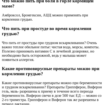
Что можно пить при боли в горле кормящей
маме?
Амброксол, Бромгексин, АЦЦ можно применять при
кормлении грудью.
Что пить при простуде во время кормления
грудью?
Что пить от простуды при грудном вскармливании? Очень
важно теплое обильное питье: чистая вода, морсы, компоты.
Полезно принимать витамин С в лечебной дозировке, но
необходимо быть осторожной, ведь у малыша может
появиться аллергия.
Какие противовирусные препараты можно при
кормлении грудью?
Какие противовирусные препараты можно при беременности
и грудном вскармливании? Препараты Гриппферон, Виферон
гель, мазь- разрешены к приему в течение всего периода
беременности. Виферон свечи в дозе 500 тыс ЕД — можно со
2-го триместра. Гриппферон и Виферон так же разрешены в
период лактации.