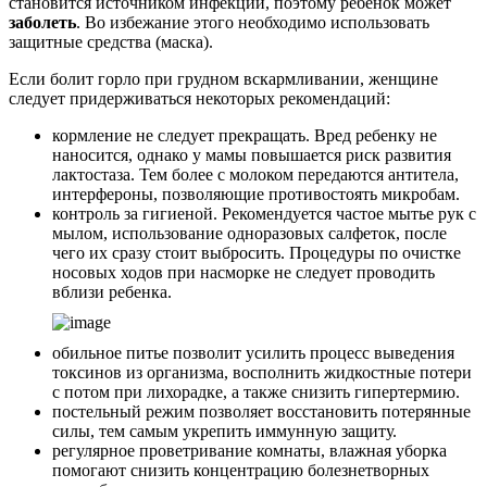
становится источником инфекции, поэтому ребенок может
заболеть
. Во избежание этого необходимо использовать
защитные средства (маска).
Если болит горло при грудном вскармливании, женщине
следует придерживаться некоторых рекомендаций:
кормление не следует прекращать. Вред ребенку не
наносится, однако у мамы повышается риск развития
лактостаза. Тем более с молоком передаются антитела,
интерфероны, позволяющие противостоять микробам.
контроль за гигиеной. Рекомендуется частое мытье рук с
мылом, использование одноразовых салфеток, после
чего их сразу стоит выбросить. Процедуры по очистке
носовых ходов при насморке не следует проводить
вблизи ребенка.
обильное питье позволит усилить процесс выведения
токсинов из организма, восполнить жидкостные потери
с потом при лихорадке, а также снизить гипертермию.
постельный режим позволяет восстановить потерянные
силы, тем самым укрепить иммунную защиту.
регулярное проветривание комнаты, влажная уборка
помогают снизить концентрацию болезнетворных