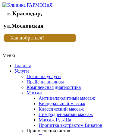
г. Краснодар,
Клиника
ул.Московская
"Новая
Как добраться?
жизнь"
Меню
Клиника
"Новая
Главная
жизнь"
Услуги
Прайс на услуги
Прайс на анализы
Комплексная диагностика
Массаж
Антицеллюлитный массаж
Висцеральный массаж
Классический массаж
Лимфодренажный массаж
Массаж Гуа-Ша
Пропитка экстрактом Виватон
Прием специалистов