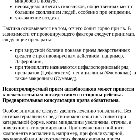
микробов в воздухе.
необходимо избегать сквозняков, общественных мест с
большим скоплением людей, особенно при эпидемии.
увлажнение воздуха.
Тактика основывается на том, отчего болит горло при гв. В
зависимости от провоцирующего фактора следует принимать
следующие препараты:
при вирусной болезни показан прием лекарственных
средств с противовирусным действием, например,
Лаферобион;
при тонзиллите назначаются цефалоспориновый ряд
препаратов (Цефалексим), пенициллины (Флемоклав), а
также макролиды (Сумамед).
Неконтролируемый прием антибиотиков может привести
к нежелательным последствиям со стороны ребенка.
Предварительная консультация врача обязательна.
Особое внимание следует уделить лечению тонзиллита. Без
антибактериальных средство можно обойтись только при
катаральной форме, когда миндалины увеличены, отечны, а
поверхность гиперемирована. При появлении гнойного
компонента воспаления, например, при фолликулярной,
лакунарной или некротических формах ангины прием