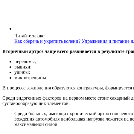
Читайте также:
Как сберечь и укрепить колени? Упражнения и питание д
Вторичный артроз чаще всего развивается в результате тр
переломы;
вывихи;
ушибы;
микротрещины.
В процессе заживления образуются контрактуры, формируется
Среди эндогенных факторов на первом месте стоит сахарный д
суставоообразующих элементов.
Среди больных, имеющих хронический артроз плечевого 
вождения автомобиля наибольшая нагрузка ложится на вер
максимальной силой.