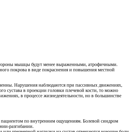
 стороны мышцы будут менее выраженными, атрофичными.
жного покрова в виде покраснения и повышения местной
ченны. Нарушения наблюдаются при пассивных движениях,
го сустава в проекции головки плечевой кости, то можно
ижениях, в процессе жизнедеятельности, но в большинстве
им пациентом по внутренним ощущениям. Болевой синдром
ании-разгибании.
ти или чрезмерной нагрузки на сустав отмечаются ноющие боли