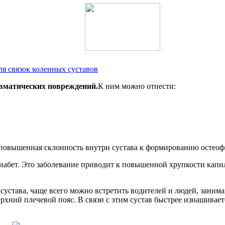
ля связок коленных суставов
авматических повреждений.
К ним можно отнести:
 повышенная склонность внутри сустава к формированию остеоф
иабет. Это заболевание приводит к повышенной хрупкости капил
сустава, чаще всего можно встретить водителей и людей, зани
хний плечевой пояс. В связи с этим сустав быстрее изнашиваетс