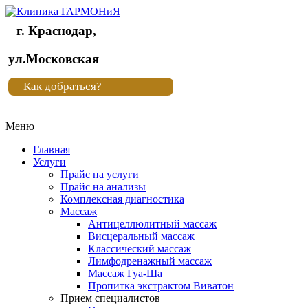
г. Краснодар,
Клиника
ул.Московская
"Новая
Как добраться?
жизнь"
Меню
Клиника
"Новая
Главная
жизнь"
Услуги
Прайс на услуги
Прайс на анализы
Комплексная диагностика
Массаж
Антицеллюлитный массаж
Висцеральный массаж
Классический массаж
Лимфодренажный массаж
Массаж Гуа-Ша
Пропитка экстрактом Виватон
Прием специалистов