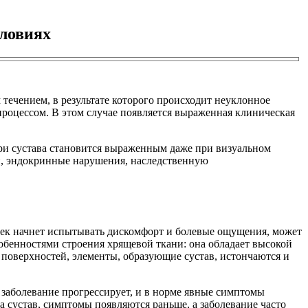
словиях
течением, в результате которого происходит неуклонное
процессом. В этом случае появляется выраженная клиническая
ри сустава становится выраженным даже при визуальном
и, эндокринные нарушения, наследственную
овек начнет испытывать дискомфорт и болевые ощущения, может
собенностями строения хрящевой ткани: она обладает высокой
поверхностей, элементы, образующие сустав, истончаются и
заболевание прогрессирует, и в норме явные симптомы
а сустав, симптомы появляются раньше, а заболевание часто