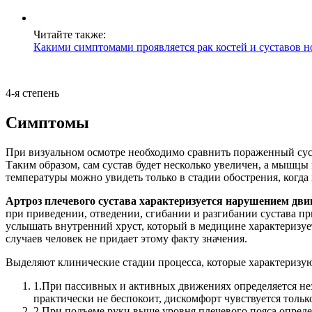
Читайте также:
Какими симптомами проявляется рак костей и суставов н
4-я степень
Симптомы
При визуальном осмотре необходимо сравнить пораженный су
Таким образом, сам сустав будет несколько увеличен, а мышц
температуры можно увидеть только в стадии обострения, когда 
Артроз плечевого сустава характеризуется нарушением дви
при приведении, отведении, сгибании и разгибании сустава пр
услышать внутренний хруст, который в медицине характеризуе
случаев человек не придает этому факту значения.
Выделяют клинические стадии процесса, которые характеризую
1.
При пассивных и активных движениях определяется не
практически не беспокоит, дискомфорт чувствуется толь
2.
При подъеме руки выше уровня плечевого пояса опреде