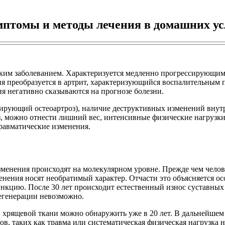
имптомы и методы лечения в домашних у
ским заболеванием. Характеризуется медленно прогрессирующим 
ия преобразуется в артрит, характеризующийся воспалительным 
я негативно сказываются на прогнозе болезни.
ирующий остеоартроз), наличие деструктивных изменений внут
, можно отнести лишний вес, интенсивные физические нагрузк
равматические изменения.
изменения происходят на молекулярном уровне. Прежде чем чел
зменения носят необратимый характер. Отчасти это объясняется о
нкцию. После 30 лет происходит естественный износ суставных 
дегенерации невозможно.
хрящевой ткани можно обнаружить уже в 20 лет. В дальнейшем 
, таких как травма или систематическая физическая нагрузка н