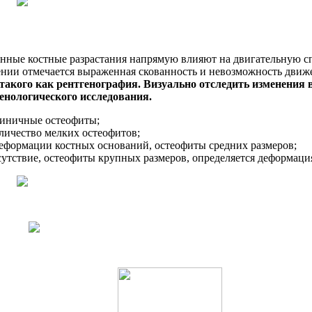
нные костные разрастания напрямую влияют на двигательную сп
ении отмечается выраженная скованность и невозможность дви
такого как рентгенография. Визуально отследить изменения 
генологического исследования.
единичные остеофиты;
оличество мелких остеофитов;
деформации костных оснований, остеофиты средних размеров;
тсутствие, остеофиты крупных размеров, определяется деформаци