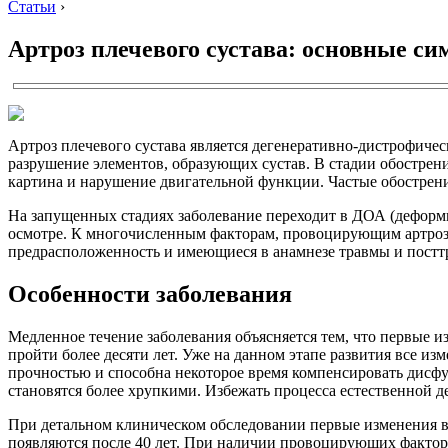
Статьи
›
Артроз плечевого сустава: основные с
Артроз плечевого сустава является дегенеративно-дистрофиче
разрушение элементов, образующих сустав. В стадии обострен
картина и нарушение двигательной функции. Частые обострени
На запущенных стадиях заболевание переходит в ДОА (деформ
осмотре. К многочисленным факторам, провоцирующим артроз
предрасположенность и имеющиеся в анамнезе травмы и постт
Особенности заболевания
Медленное течение заболевания объясняется тем, что первые 
пройти более десяти лет. Уже на данном этапе развития все и
прочностью и способна некоторое время компенсировать дисфу
становятся более хрупкими. Избежать процесса естественной 
При детальном клиническом обследовании первые изменения в 
появляются после 40 лет. При наличии провоцирующих факторов