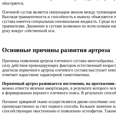
обостряется.
Плечевой сустав является связующим звеном между туловищем 
Высокая травматичность и способность к вывиху объясняется т
сустава имеется специальная синовиальная жидкость. Среди 
травматизма. Движение в суставе возможно по всем осевым нап
руку вокруг собственной оси.
Основные причины развития артроза
Причины появления артроза плечевого сустава многообразны. 
силу действия провоцирующих факторов естественный возраст
диагноза первичного артроза плечевого сустава выступает нев
отмечает нарастание характерной симптоматики.
Первичный артроз развивается постепенно, на протяжении 
можно отнести явление амортизации, в результате которого чело
в формировании верхнего плечевого пояса. В результате спосо
Питание хрящевой ткани осуществляется двумя способами: пос
преимущественно за счет первого способа. Большое значение н
способствующие окостенению и появлению остеофитов. Таким 