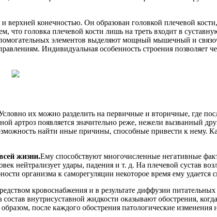
и верхней конечностью. Он образован головкой плечевой кости,
ем, что головка плечевой кости лишь на треть входит в суставн
вспомогательных элементов выделяют мощный мышечный и связо
равлениям. Индивидуальная особенность строения позволяет чел
Условно их можно разделить на первичные и вторичные, где пос
ной артроз появляется значительно реже, нежели вызванный др
озможность найти иные причины, способные привести к нему. Как
всей жизни.
Ему способствуют многочисленные негативные факт
век нейтрализует удары, падения и т. д. На плечевой сустав воз
бности организма к саморегуляции некоторое время ему удается 
редством кровоснабжения и в результате диффузии питательных
а состав внутрисуставной жидкости оказывают обострения, когда
образом, после каждого обострения патологические изменения н