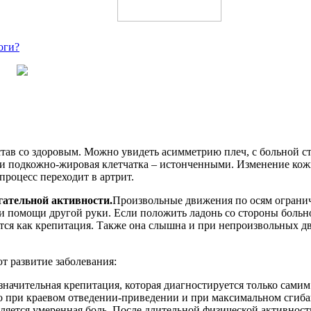
оги?
став со здоровым. Можно увидеть асимметрию плеч, с больной
ы и подкожно-жировая клетчатка – истонченными. Изменение ко
процесс переходит в артрит.
гательной активности.
Произвольные движения по осям ограни
и помощи другой руки. Если положить ладонь со стороны больно
тся как крепитация. Также она слышна и при непроизвольных дв
т развитие заболевания:
значительная крепитация, которая диагностируется только сам
ко при краевом отведении-приведении и при максимальном сгиб
ляется умеренная боль. После длительной физической активнос