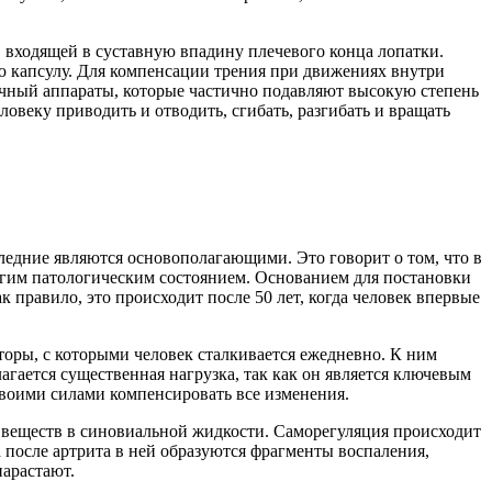
 входящей в суставную впадину плечевого конца лопатки.
ую капсулу. Для компенсации трения при движениях внутри
чный аппараты, которые частично подавляют высокую степень
овеку приводить и отводить, сгибать, разгибать и вращать
ледние являются основополагающими. Это говорит о том, что в
угим патологическим состоянием. Основанием для постановки
 правило, это происходит после 50 лет, когда человек впервые
оры, с которыми человек сталкивается ежедневно. К ним
лагается существенная нагрузка, так как он является ключевым
своими силами компенсировать все изменения.
 веществ в синовиальной жидкости. Саморегуляция происходит
 после артрита в ней образуются фрагменты воспаления,
арастают.